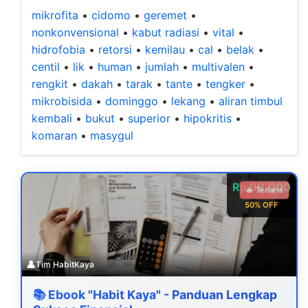
mikrofita
•
cidomo
•
geremet
•
nonkonvensional
•
kabut radiasi
•
vital
•
hidrofobia
•
retorsi
•
kemilau
•
cal
•
belak
•
centil
•
lik
•
human
•
jumlah
•
multivalen
•
rengkit
•
dakah
•
tarak
•
tante
•
tengker
•
mikrobisida
•
dominggo
•
lekang
•
aliran timbul
kembali
•
bukut
•
superior
•
hipokritis
•
komaran
•
masygul
Rp 99.000
🔥 Terlaris
50% OFF
👤
Tim HabitKaya
📚 Ebook "Habit Kaya" - Panduan Lengkap