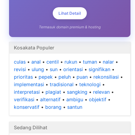
Lihat Detail
Termasuk domain premium & hosting
Kosakata Populer
culas
•
anal
•
centil
•
rukun
•
tuman
•
nalar
•
revisi
•
ulung
•
sun
•
orientasi
•
signifikan
•
prioritas
•
pepek
•
peluh
•
puan
•
rekonsiliasi
•
implementasi
•
tradisional
•
teknologi
•
interpretasi
•
plagiat
•
sangking
•
relevan
•
verifikasi
•
alternatif
•
ambigu
•
objektif
•
konservatif
•
borang
•
santun
Sedang Dilihat