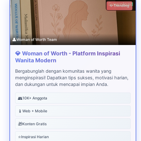
Download
✨ Trending
👤
Woman of Worth Team
💎 Woman of Worth - Platform Inspirasi
Wanita Modern
Bergabunglah dengan komunitas wanita yang
menginspirasi! Dapatkan tips sukses, motivasi harian,
dan dukungan untuk mencapai impian Anda.
👥
10K+ Anggota
📱
Web + Mobile
🎁
Konten Gratis
⭐
Inspirasi Harian