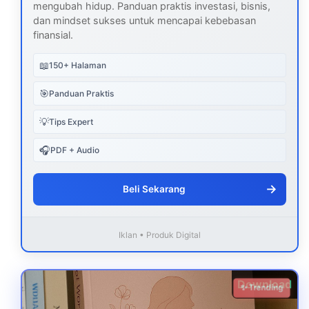
mengubah hidup. Panduan praktis investasi, bisnis,
dan mindset sukses untuk mencapai kebebasan
finansial.
📖
150+ Halaman
🎯
Panduan Praktis
💡
Tips Expert
🎧
PDF + Audio
→
Beli Sekarang
Iklan • Produk Digital
Download
✨ Trending