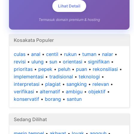
Lihat Detail
Termasuk domain premium & hosting
Kosakata Populer
culas
•
anal
•
centil
•
rukun
•
tuman
•
nalar
•
revisi
•
ulung
•
sun
•
orientasi
•
signifikan
•
prioritas
•
pepek
•
peluh
•
puan
•
rekonsiliasi
•
implementasi
•
tradisional
•
teknologi
•
interpretasi
•
plagiat
•
sangking
•
relevan
•
verifikasi
•
alternatif
•
ambigu
•
objektif
•
konservatif
•
borang
•
santun
Sedang Dilihat
mesin tempel
•
akhwat
•
loyak
•
angguh
•