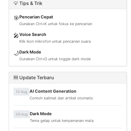
💡 Tips & Trik
Pencarian Cepat
🎯
Gunakan Ctrl+K untuk fokus ke pencarian
Voice Search
🎤
Klik ikon mikrofon untuk pencarian suara
Dark Mode
🌙
Gunakan Ctrl+D untuk toggle dark mode
🆕 Update Terbaru
AI Content Generation
10 Aug
Contoh kalimat dan artikel otomatis
Dark Mode
09 Aug
Tema gelap untuk kenyamanan mata