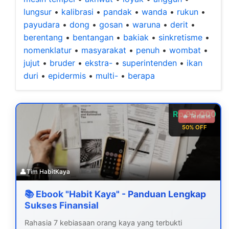
lungsur
•
kalibrasi
•
pandak
•
wanda
•
rukun
•
payudara
•
dong
•
gosan
•
waruna
•
derit
•
berentang
•
bentangan
•
bakiak
•
sinkretisme
•
nomenklatur
•
masyarakat
•
penuh
•
wombat
•
jujut
•
bruder
•
ekstra-
•
superintenden
•
ikan
duri
•
epidermis
•
multi-
•
berapa
Rp 99.000
🔥 Terlaris
50% OFF
👤
Tim HabitKaya
📚 Ebook "Habit Kaya" - Panduan Lengkap
Sukses Finansial
Rahasia 7 kebiasaan orang kaya yang terbukti