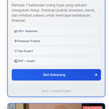
Rahasia 7 kebiasaan orang kaya yang terbukti
mengubah hidup. Panduan praktis investasi, bisnis,
dan mindset sukses untuk mencapai kebebasan
finansial.
📖
150+ Halaman
🎯
Panduan Praktis
💡
Tips Expert
🎧
PDF + Audio
→
Beli Sekarang
Iklan • Produk Digital
Download