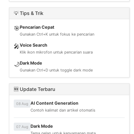
💡 Tips & Trik
Pencarian Cepat
🎯
Gunakan Ctrl+K untuk fokus ke pencarian
Voice Search
🎤
Klik ikon mikrofon untuk pencarian suara
Dark Mode
🌙
Gunakan Ctrl+D untuk toggle dark mode
🆕 Update Terbaru
AI Content Generation
08 Aug
Contoh kalimat dan artikel otomatis
Dark Mode
07 Aug
Tema gelap untuk kenyamanan mata