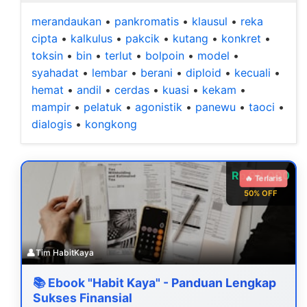
merandaukan
•
pankromatis
•
klausul
•
reka
cipta
•
kalkulus
•
pakcik
•
kutang
•
konkret
•
toksin
•
bin
•
terlut
•
bolpoin
•
model
•
syahadat
•
lembar
•
berani
•
diploid
•
kecuali
•
hemat
•
andil
•
cerdas
•
kuasi
•
kekam
•
mampir
•
pelatuk
•
agonistik
•
panewu
•
taoci
•
dialogis
•
kongkong
Rp 99.000
🔥 Terlaris
50% OFF
👤
Tim HabitKaya
📚 Ebook "Habit Kaya" - Panduan Lengkap
Sukses Finansial