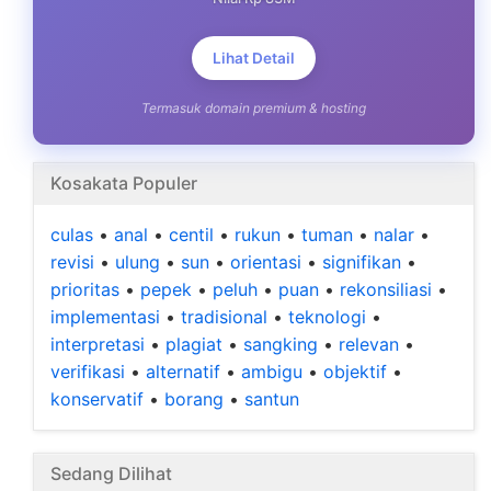
Lihat Detail
Termasuk domain premium & hosting
Kosakata Populer
culas
•
anal
•
centil
•
rukun
•
tuman
•
nalar
•
revisi
•
ulung
•
sun
•
orientasi
•
signifikan
•
prioritas
•
pepek
•
peluh
•
puan
•
rekonsiliasi
•
implementasi
•
tradisional
•
teknologi
•
interpretasi
•
plagiat
•
sangking
•
relevan
•
verifikasi
•
alternatif
•
ambigu
•
objektif
•
konservatif
•
borang
•
santun
Sedang Dilihat