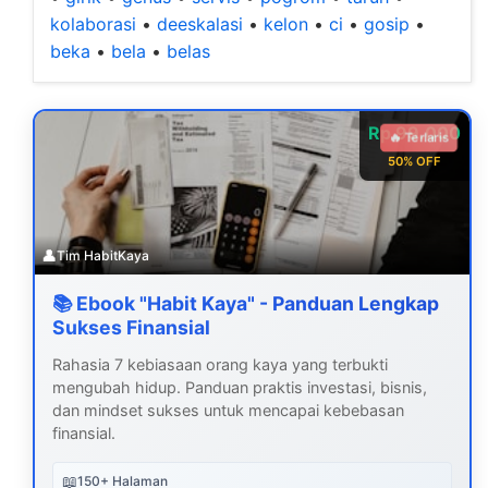
kolaborasi
•
deeskalasi
•
kelon
•
ci
•
gosip
•
beka
•
bela
•
belas
Rp 99.000
🔥 Terlaris
50% OFF
👤
Tim HabitKaya
📚 Ebook "Habit Kaya" - Panduan Lengkap
Sukses Finansial
Rahasia 7 kebiasaan orang kaya yang terbukti
mengubah hidup. Panduan praktis investasi, bisnis,
dan mindset sukses untuk mencapai kebebasan
finansial.
📖
150+ Halaman