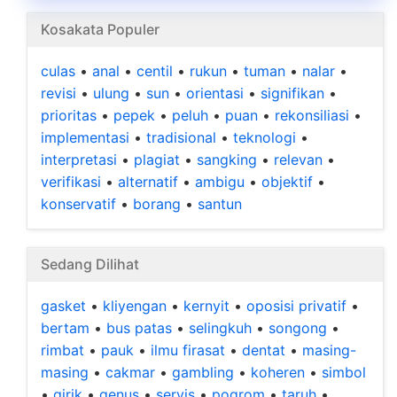
Kosakata Populer
culas
•
anal
•
centil
•
rukun
•
tuman
•
nalar
•
revisi
•
ulung
•
sun
•
orientasi
•
signifikan
•
prioritas
•
pepek
•
peluh
•
puan
•
rekonsiliasi
•
implementasi
•
tradisional
•
teknologi
•
interpretasi
•
plagiat
•
sangking
•
relevan
•
verifikasi
•
alternatif
•
ambigu
•
objektif
•
konservatif
•
borang
•
santun
Sedang Dilihat
gasket
•
kliyengan
•
kernyit
•
oposisi privatif
•
bertam
•
bus patas
•
selingkuh
•
songong
•
rimbat
•
pauk
•
ilmu firasat
•
dentat
•
masing-
masing
•
cakmar
•
gambling
•
koheren
•
simbol
•
girik
•
genus
•
servis
•
pogrom
•
taruh
•