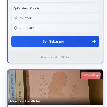
🎯
Panduan Praktis
💡
Tips Expert
🎧
PDF + Audio
→
Beli Sekarang
Iklan • Produk Digital
Download
✨ Trending
👤
Woman of Worth Team