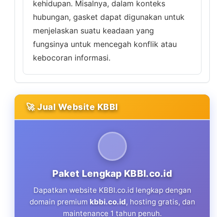
kehidupan. Misalnya, dalam konteks
hubungan, gasket dapat digunakan untuk
menjelaskan suatu keadaan yang
fungsinya untuk mencegah konflik atau
kebocoran informasi.
🚀 Jual Website KBBI
Paket Lengkap KBBI.co.id
Dapatkan website KBBI.co.id lengkap dengan
domain premium
kbbi.co.id
, hosting gratis, dan
maintenance 1 tahun penuh.