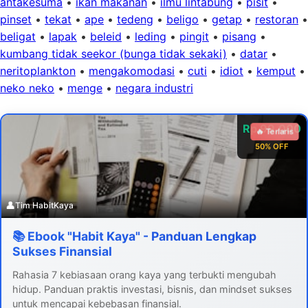
antakesuma
•
ikan makanan
•
ilmu lintabung
•
pisit
•
pinset
•
tekat
•
ape
•
tedeng
•
beligo
•
getap
•
restoran
•
beligat
•
lapak
•
beleid
•
leding
•
pingit
•
pisang
•
kumbang tidak seekor (bunga tidak sekaki)
•
datar
•
neritoplankton
•
mengakomodasi
•
cuti
•
idiot
•
kemput
•
neko neko
•
menge
•
negara industri
Rp 99.000
🔥 Terlaris
50% OFF
👤
Tim HabitKaya
📚 Ebook "Habit Kaya" - Panduan Lengkap
Sukses Finansial
Rahasia 7 kebiasaan orang kaya yang terbukti mengubah
hidup. Panduan praktis investasi, bisnis, dan mindset sukses
untuk mencapai kebebasan finansial.