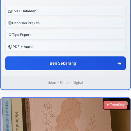
📖
150+ Halaman
🎯
Panduan Praktis
💡
Tips Expert
🎧
PDF + Audio
→
Beli Sekarang
Iklan • Produk Digital
Download
✨ Trending