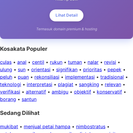
Lihat Detail
Termasuk domain premium & hosting
Kosakata Populer
culas
•
anal
•
centil
•
rukun
•
tuman
•
nalar
•
revisi
•
ulung
•
sun
•
orientasi
•
signifikan
•
prioritas
•
pepek
•
peluh
•
puan
•
rekonsiliasi
•
implementasi
•
tradisional
•
teknologi
•
interpretasi
•
plagiat
•
sangking
•
relevan
•
verifikasi
•
alternatif
•
ambigu
•
objektif
•
konservatif
•
borang
•
santun
Sedang Dilihat
mukibat
•
menjual petai hampa
•
nimbostratus
•