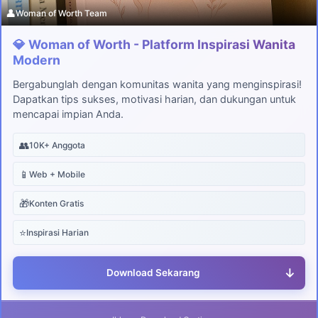
👤
Woman of Worth Team
💎 Woman of Worth - Platform Inspirasi Wanita
Modern
Bergabunglah dengan komunitas wanita yang menginspirasi!
Dapatkan tips sukses, motivasi harian, dan dukungan untuk
mencapai impian Anda.
👥
10K+ Anggota
📱
Web + Mobile
🎁
Konten Gratis
⭐
Inspirasi Harian
↓
Download Sekarang