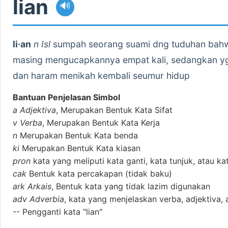
lian
🔊
li·an
n Isl
sumpah seorang suami dng tuduhan bahwa 
masing mengucapkannya empat kali, sedangkan yg ke
dan haram menikah kembali seumur hidup
Bantuan Penjelasan Simbol
a
Adjektiva
, Merupakan Bentuk Kata Sifat
v
Verba
, Merupakan Bentuk Kata Kerja
n
Merupakan Bentuk Kata benda
ki
Merupakan Bentuk Kata kiasan
pron
kata yang meliputi kata ganti, kata tunjuk, atau ka
cak
Bentuk kata percakapan (tidak baku)
ark
Arkais
, Bentuk kata yang tidak lazim digunakan
adv
Adverbia
, kata yang menjelaskan verba, adjektiva, 
--
Pengganti kata "lian"