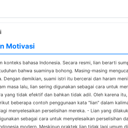
i
an Motivasi
am konteks bahasa Indonesia. Secara resmi, lian berarti s
n tuduhan bahwa suaminya bohong. Masing-masing menguca
a. Dengan demikian, suami istri itu bercerai dan haram men
m masa lalu, lian sering digunakan sebagai cara untuk men
ra yang tidak efektif dan bahkan tidak adil. Oleh karena itu
rikut beberapa contoh penggunaan kata "lian" dalam kalimat
lagi menyelesaikan perselisihan mereka. - Lian yang dilak
digunakan sebagai cara untuk menyelesaikan perselisihan da
 Indonesia modern. Meskipun praktek lian tidak lagi umum 