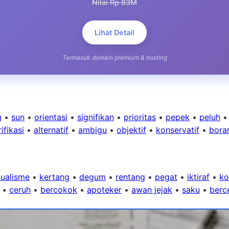
Nilai Rp 83M
Lihat Detail
Termasuk domain premium & hosting
g
•
sun
•
orientasi
•
signifikan
•
prioritas
•
pepek
•
peluh
ifikasi
•
alternatif
•
ambigu
•
objektif
•
konservatif
•
bora
tualisme
•
kertang
•
degum
•
rentang
•
pegat
•
iktiraf
•
ko
•
ceruh
•
bercokok
•
apoteker
•
awan jejak
•
saku
•
berc