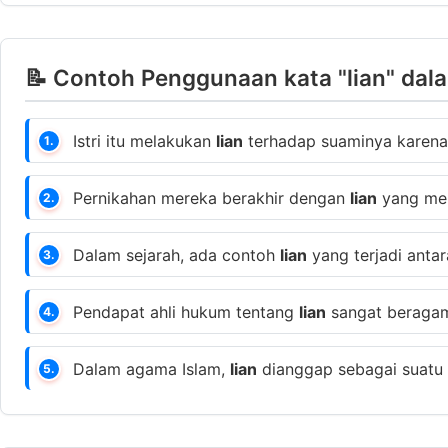
📝 Contoh Penggunaan kata "lian" dal
Istri itu melakukan
lian
terhadap suaminya karena 
1.
Pernikahan mereka berakhir dengan
lian
yang mem
2.
Dalam sejarah, ada contoh
lian
yang terjadi antar
3.
Pendapat ahli hukum tentang
lian
sangat beragam 
4.
Dalam agama Islam,
lian
dianggap sebagai suatu h
5.