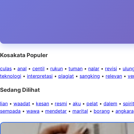
Kosakata Populer
culas
•
anal
•
centil
•
rukun
•
tuman
•
nalar
•
revisi
•
ulun
teknologi
•
interpretasi
•
plagiat
•
sangking
•
relevan
•
ver
Sedang Dilihat
lian
•
waadat
•
kesan
•
resmi
•
aku
•
pelat
•
dalem
•
spiri
sempada
•
wawa
•
mendetar
•
marital
•
borang
•
angkara