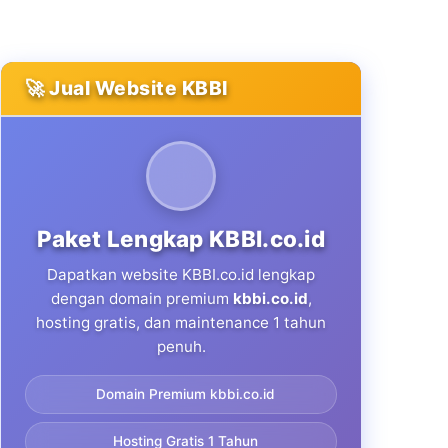
🚀 Jual Website KBBI
Paket Lengkap KBBI.co.id
Dapatkan website KBBI.co.id lengkap
dengan domain premium
kbbi.co.id
,
hosting gratis, dan maintenance 1 tahun
penuh.
Domain Premium kbbi.co.id
Hosting Gratis 1 Tahun