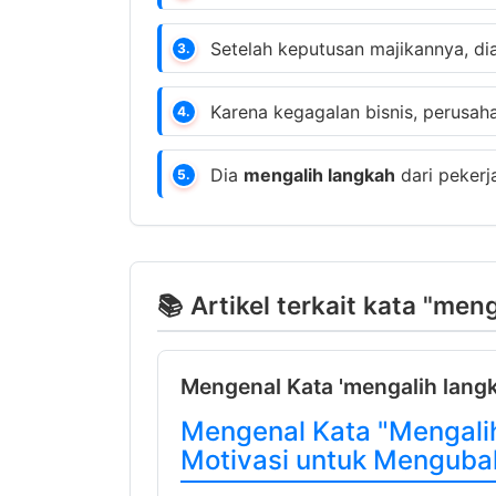
Setelah keputusan majikannya, di
3.
Karena kegagalan bisnis, perusa
4.
Dia
mengalih langkah
dari pekerja
5.
📚 Artikel terkait kata "men
Mengenal Kata 'mengalih langka
Mengenal Kata "Mengalih
Motivasi untuk Menguba