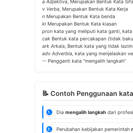
a
Adjektiva
, Merupakan Bentuk Kata Sif
v
Verba
, Merupakan Bentuk Kata Kerja
n
Merupakan Bentuk Kata benda
ki
Merupakan Bentuk Kata kiasan
pron
kata yang meliputi kata ganti, kata
cak
Bentuk kata percakapan (tidak baku
ark
Arkais
, Bentuk kata yang tidak lazi
adv
Adverbia
, kata yang menjelaskan ver
--
Pengganti kata "mengalih langkah"
📝 Contoh Penggunaan kata
Dia
mengalih langkah
dari profes
1.
Perubahan kebijakan pemerintah
2.