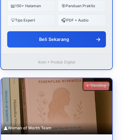
📖
🎯
150+ Halaman
Panduan Praktis
💡
🎧
Tips Expert
PDF + Audio
→
Beli Sekarang
Iklan • Produk Digital
Download
✨ Trending
👤
Woman of Worth Team