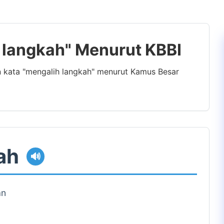
h langkah" Menurut KBBI
n kata "mengalih langkah" menurut Kamus Besar
ah
🔊
an