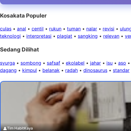
Kosakata Populer
culas
•
anal
•
centil
•
rukun
•
tuman
•
nalar
•
revisi
•
ulun
teknologi
•
interpretasi
•
plagiat
•
sangking
•
relevan
•
ver
Sedang Dilihat
syurga
•
sombong
•
safsaf
•
ekolabel
•
jahar
•
isu
•
aso
dagang
•
kimpul
•
belanak
•
radah
•
dinosaurus
•
standar
👤
Tim HabitKaya