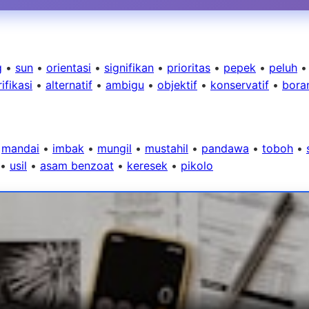
g
•
sun
•
orientasi
•
signifikan
•
prioritas
•
pepek
•
peluh
ifikasi
•
alternatif
•
ambigu
•
objektif
•
konservatif
•
bora
•
mandai
•
imbak
•
mungil
•
mustahil
•
pandawa
•
toboh
•
•
usil
•
asam benzoat
•
keresek
•
pikolo