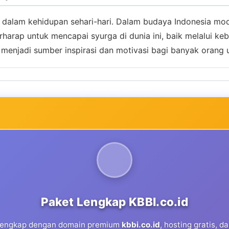
g dalam kehidupan sehari-hari. Dalam budaya Indonesia mode
rap untuk mencapai syurga di dunia ini, baik melalui keber
a menjadi sumber inspirasi dan motivasi bagi banyak orang
Paket Lengkap KBBI.co.id
 lengkap dengan domain premium
kbbi.co.id
, hosting gratis, 