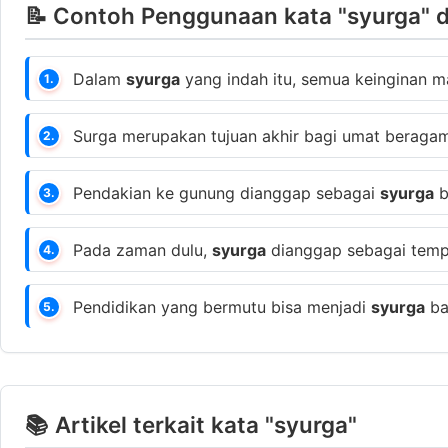
📝 Contoh Penggunaan kata "syurga" 
Dalam
syurga
yang indah itu, semua keinginan m
1.
Surga merupakan tujuan akhir bagi umat beraga
2.
Pendakian ke gunung dianggap sebagai
syurga
b
3.
Pada zaman dulu,
syurga
dianggap sebagai tempat
4.
Pendidikan yang bermutu bisa menjadi
syurga
ba
5.
📚 Artikel terkait kata "syurga"