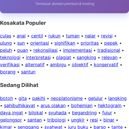
Termasuk domain premium & hosting
Kosakata Populer
culas
•
anal
•
centil
•
rukun
•
tuman
•
nalar
•
revisi
•
ulung
•
sun
•
orientasi
•
signifikan
•
prioritas
•
pepek
•
peluh
•
puan
•
rekonsiliasi
•
implementasi
•
tradisional
•
teknologi
•
interpretasi
•
plagiat
•
sangking
•
relevan
•
verifikasi
•
alternatif
•
ambigu
•
objektif
•
konservatif
•
borang
•
santun
Sedang Dilihat
botoh
•
gita
•
pakihi
•
neoplatonisme
•
gelulur
•
langking
•
sahibulhikayat
•
arus olakan
•
bohemian
•
hektogram
•
daya ingat
•
bilokal
•
syuhada
•
begandring
•
fujur
•
gelongsor
•
santan
•
tribologi
•
ungkir
•
resi
•
binar
•
kimar
•
senggang
•
syahwat
•
juru buku
•
barso
•
tante
•