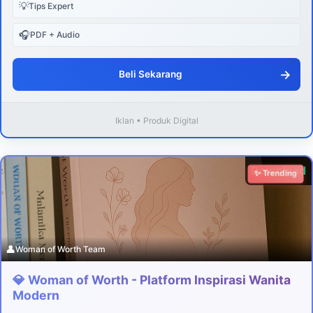
💡
Tips Expert
🎧
PDF + Audio
→
Beli Sekarang
Iklan • Produk Digital
Download
✨ Trending
👤
Woman of Worth Team
💎 Woman of Worth - Platform Inspirasi Wanita
Modern