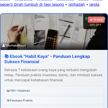
seperti birah tumbuh di tepi lesung
•
istihadah
•
janda
Rp 99.000
🔥 Terlaris
50% OFF
👤
Tim HabitKaya
📚 Ebook "Habit Kaya" - Panduan Lengkap
Sukses Finansial
Rahasia 7 kebiasaan orang kaya yang terbukti mengubah
hidup. Panduan praktis investasi, bisnis, dan mindset sukses
untuk mencapai kebebasan finansial.
📖
150+ Halaman
🎯
Panduan Praktis