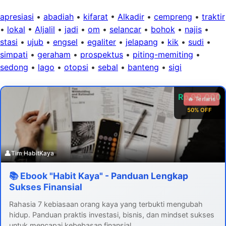
apresiasi
•
abadiah
•
kifarat
•
Alkadir
•
cempreng
•
traktir
•
lokal
•
Aljalil
•
jadi
•
om
•
selancar
•
bohok
•
najis
•
stasi
•
ujub
•
engsel
•
egaliter
•
jelapang
•
kik
•
sudi
•
simpati
•
geraham
•
prospektus
•
piting-memiting
•
sedong
•
lago
•
otopsi
•
sebal
•
banteng
•
sigi
Rp 99.000
🔥 Terlaris
50% OFF
👤
Tim HabitKaya
📚 Ebook "Habit Kaya" - Panduan Lengkap
Sukses Finansial
Rahasia 7 kebiasaan orang kaya yang terbukti mengubah
hidup. Panduan praktis investasi, bisnis, dan mindset sukses
untuk mencapai kebebasan finansial.