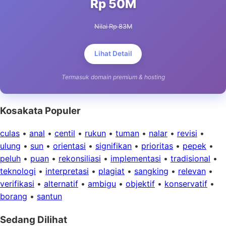
Rp 50M
Nilai Rp 83M
Lihat Detail
Termasuk domain premium & hosting
Kosakata Populer
culas
•
anal
•
centil
•
rukun
•
tuman
•
nalar
•
revisi
•
ulung
•
sun
•
orientasi
•
signifikan
•
prioritas
•
pepek
•
peluh
•
puan
•
rekonsiliasi
•
implementasi
•
tradisional
•
teknologi
•
interpretasi
•
plagiat
•
sangking
•
relevan
•
verifikasi
•
alternatif
•
ambigu
•
objektif
•
konservatif
•
borang
•
santun
Sedang Dilihat