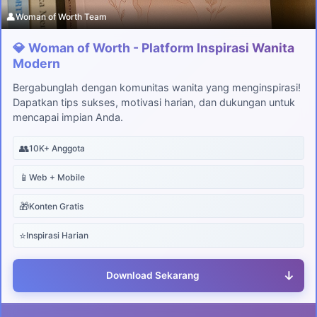
👤
Woman of Worth Team
💎 Woman of Worth - Platform Inspirasi Wanita
Modern
Bergabunglah dengan komunitas wanita yang menginspirasi!
Dapatkan tips sukses, motivasi harian, dan dukungan untuk
mencapai impian Anda.
👥
10K+ Anggota
📱
Web + Mobile
🎁
Konten Gratis
⭐
Inspirasi Harian
↓
Download Sekarang