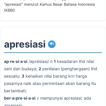
"apresiasi" menurut Kamus Besar Bahasa Indonesia
(KBBI).
apresiasi
🔊
ap·re·si·a·si
/aprésiasi/
n
1
kesadaran thd nilai
seni dan budaya;
2
penilaian (penghargaan) thd
sesuatu;
3
kenaikan nilai barang krn harga
pasarnya naik atau permintaan akan barang itu
bertambah;
ber·a·pre·si·a·si
v
mempunyai apresiasi; ada
apresiasi;