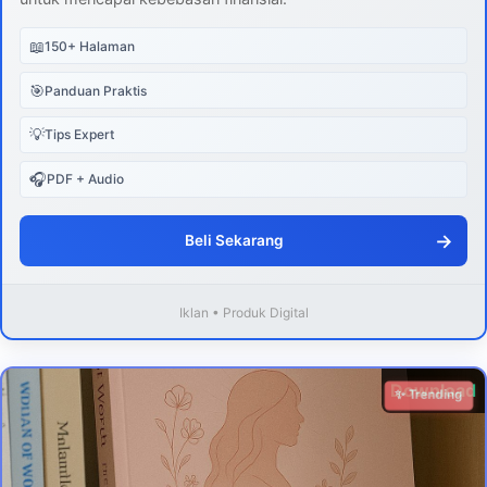
📖
150+ Halaman
🎯
Panduan Praktis
💡
Tips Expert
🎧
PDF + Audio
→
Beli Sekarang
Iklan • Produk Digital
Download
✨ Trending