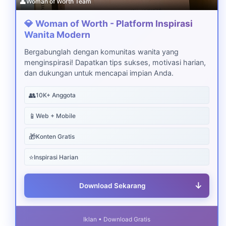
👤
Woman of Worth Team
💎 Woman of Worth - Platform Inspirasi
Wanita Modern
Bergabunglah dengan komunitas wanita yang
menginspirasi! Dapatkan tips sukses, motivasi harian,
dan dukungan untuk mencapai impian Anda.
👥
10K+ Anggota
📱
Web + Mobile
🎁
Konten Gratis
⭐
Inspirasi Harian
↓
Download Sekarang
Iklan • Download Gratis