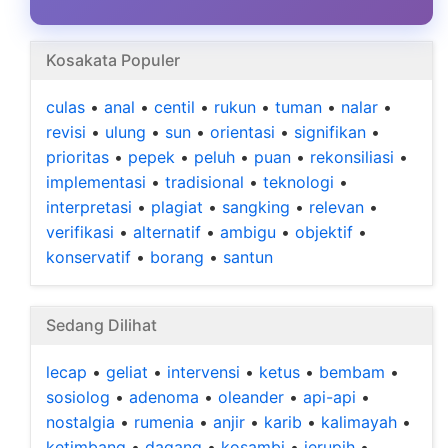
Kosakata Populer
culas
•
anal
•
centil
•
rukun
•
tuman
•
nalar
•
revisi
•
ulung
•
sun
•
orientasi
•
signifikan
•
prioritas
•
pepek
•
peluh
•
puan
•
rekonsiliasi
•
implementasi
•
tradisional
•
teknologi
•
interpretasi
•
plagiat
•
sangking
•
relevan
•
verifikasi
•
alternatif
•
ambigu
•
objektif
•
konservatif
•
borang
•
santun
Sedang Dilihat
lecap
•
geliat
•
intervensi
•
ketus
•
bembam
•
sosiolog
•
adenoma
•
oleander
•
api-api
•
nostalgia
•
rumenia
•
anjir
•
karib
•
kalimayah
•
ketimbang
•
dagang
•
kosambi
•
jerupih
•