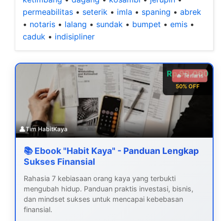
permeabilitas
•
seterik
•
imla
•
spaning
•
abrek
•
notaris
•
lalang
•
sundak
•
bumpet
•
emis
•
caduk
•
indisipliner
Rp 99.000
🔥 Terlaris
50% OFF
👤
Tim HabitKaya
📚 Ebook "Habit Kaya" - Panduan Lengkap
Sukses Finansial
Rahasia 7 kebiasaan orang kaya yang terbukti
mengubah hidup. Panduan praktis investasi, bisnis,
dan mindset sukses untuk mencapai kebebasan
finansial.