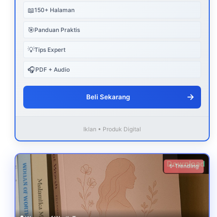
📖
150+ Halaman
🎯
Panduan Praktis
💡
Tips Expert
🎧
PDF + Audio
→
Beli Sekarang
Iklan • Produk Digital
Download
✨ Trending