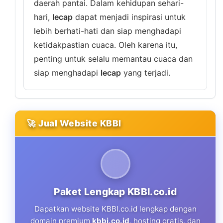
daerah pantai. Dalam kehidupan sehari-
hari,
lecap
dapat menjadi inspirasi untuk
lebih berhati-hati dan siap menghadapi
ketidakpastian cuaca. Oleh karena itu,
penting untuk selalu memantau cuaca dan
siap menghadapi
lecap
yang terjadi.
🚀 Jual Website KBBI
Paket Lengkap KBBI.co.id
Dapatkan website KBBI.co.id lengkap dengan
domain premium
kbbi.co.id
, hosting gratis, dan