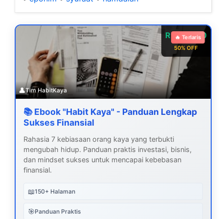
Rp 99.000
🔥 Terlaris
50% OFF
👤
Tim HabitKaya
📚 Ebook "Habit Kaya" - Panduan Lengkap
Sukses Finansial
Rahasia 7 kebiasaan orang kaya yang terbukti
mengubah hidup. Panduan praktis investasi, bisnis,
dan mindset sukses untuk mencapai kebebasan
finansial.
📖
150+ Halaman
🎯
Panduan Praktis