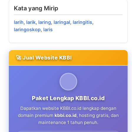
Kata yang Mirip
larih
,
larik
,
laring
,
laringal
,
laringitis
,
laringoskop
,
laris
🚀 Jual Website KBBI
Paket Lengkap KBBI.co.id
Dapatkan website KBBI.co.id lengkap dengan
domain premium
kbbi.co.id
, hosting gratis, dan
maintenance 1 tahun penuh.