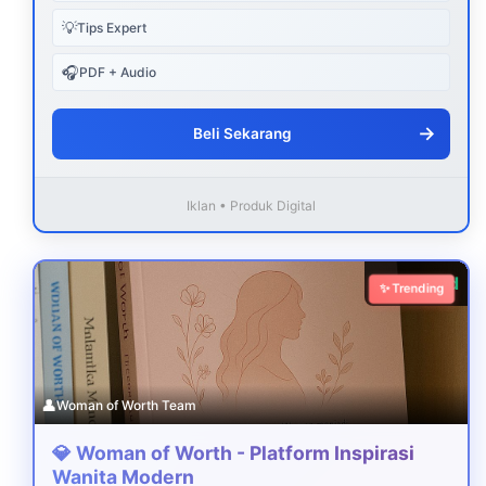
💡
Tips Expert
🎧
PDF + Audio
→
Beli Sekarang
Iklan • Produk Digital
Download
✨ Trending
👤
Woman of Worth Team
💎 Woman of Worth - Platform Inspirasi
Wanita Modern