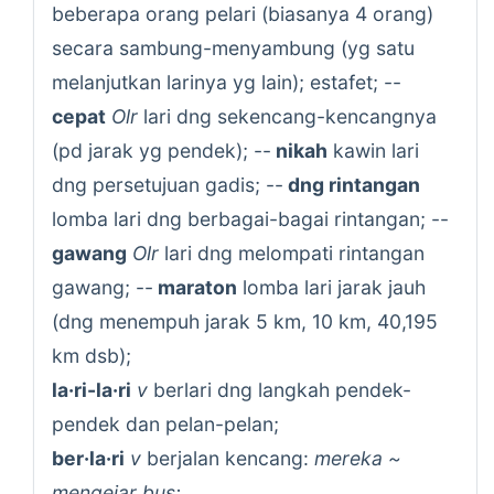
beberapa orang pelari (biasanya 4 orang)
secara sambung-menyambung (yg satu
melanjutkan larinya yg lain); estafet; --
cepat
Olr
lari dng sekencang-kencangnya
(pd jarak yg pendek); --
nikah
kawin lari
dng persetujuan gadis; --
dng rintangan
lomba lari dng berbagai-bagai rintangan; --
gawang
Olr
lari dng melompati rintangan
gawang; --
maraton
lomba lari jarak jauh
(dng menempuh jarak 5 km, 10 km, 40,195
km dsb);
la·ri-la·ri
v
berlari dng langkah pendek-
pendek dan pelan-pelan;
ber·la·ri
v
berjalan kencang:
mereka ~
mengejar bus;