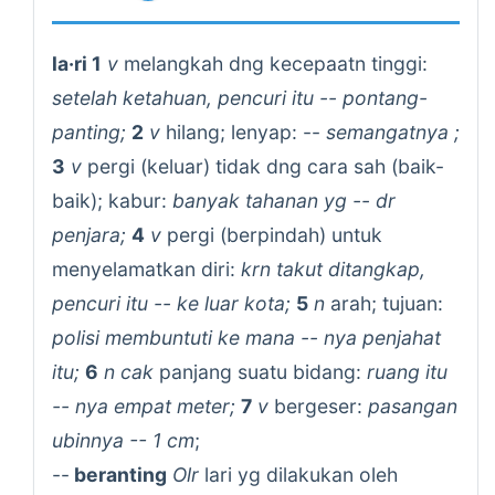
la·ri 1
v
melangkah dng kecepaatn tinggi:
setelah ketahuan, pencuri itu -- pontang-
panting;
2
v
hilang; lenyap: --
semangatnya ;
3
v
pergi (keluar) tidak dng cara sah (baik-
baik); kabur:
banyak tahanan yg -- dr
penjara;
4
v
pergi (berpindah) untuk
menyelamatkan diri:
krn takut ditangkap,
pencuri itu -- ke luar kota;
5
n
arah; tujuan:
polisi membuntuti ke mana -- nya penjahat
itu;
6
n cak
panjang suatu bidang:
ruang itu
-- nya empat meter;
7
v
bergeser:
pasangan
ubinnya -- 1 cm
;
--
beranting
Olr
lari yg dilakukan oleh