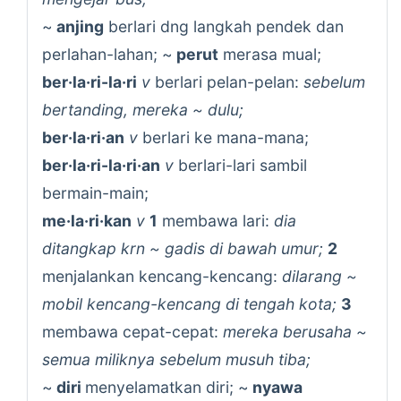
~
anjing
berlari dng langkah pendek dan
perlahan-lahan; ~
perut
merasa mual;
ber·la·ri-la·ri
v
berlari pelan-pelan:
sebelum
bertanding, mereka ~ dulu;
ber·la·ri·an
v
berlari ke mana-mana;
ber·la·ri-la·ri·an
v
berlari-lari sambil
bermain-main;
me·la·ri·kan
v
1
membawa lari:
dia
ditangkap krn ~ gadis di bawah umur;
2
menjalankan kencang-kencang:
dilarang ~
mobil kencang-kencang di tengah kota;
3
membawa cepat-cepat:
mereka berusaha ~
semua miliknya sebelum musuh tiba;
~
diri
menyelamatkan diri; ~
nyawa