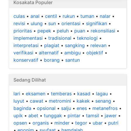
Kosakata Populer
culas
•
anal
•
centil
•
rukun
•
tuman
•
nalar
•
revisi
•
ulung
•
sun
•
orientasi
•
signifikan
•
prioritas
•
pepek
•
peluh
•
puan
•
rekonsiliasi
•
implementasi
•
tradisional
•
teknologi
•
interpretasi
•
plagiat
•
sangking
•
relevan
•
verifikasi
•
alternatif
•
ambigu
•
objektif
•
konservatif
•
borang
•
santun
Sedang Dilihat
lari
•
eksamen
•
temberas
•
kasad
•
lagau
•
luyut
•
cawat
•
metromini
•
kakek
•
senang
•
baginda
•
opsional
•
salju
•
enes
•
metanefros
•
upik
•
abet
•
tunggak
•
pintar
•
tamsil
•
jawer
•
opsen
•
organis
•
minder
•
tegor
•
ubar
•
putri
•
eponim
•
syufaat
•
hamdalah