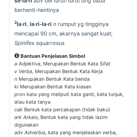
se·la·ri
adv
berturut-turut dng tiada
berhenti-hentinya
2
la·ri
,
la·ri-la·ri
n
rumput yg tingginya
mencapai 90 cm, akarnya sangat kuat;
Spinifex squarrosus
Bantuan Penjelasan Simbol
a
Adjektiva
, Merupakan Bentuk Kata Sifat
v
Verba
, Merupakan Bentuk Kata Kerja
n
Merupakan Bentuk Kata benda
ki
Merupakan Bentuk Kata kiasan
pron
kata yang meliputi kata ganti, kata tunjuk,
atau kata tanya
cak
Bentuk kata percakapan (tidak baku)
ark
Arkais
, Bentuk kata yang tidak lazim
digunakan
adv
Adverbia
, kata yang menjelaskan verba,