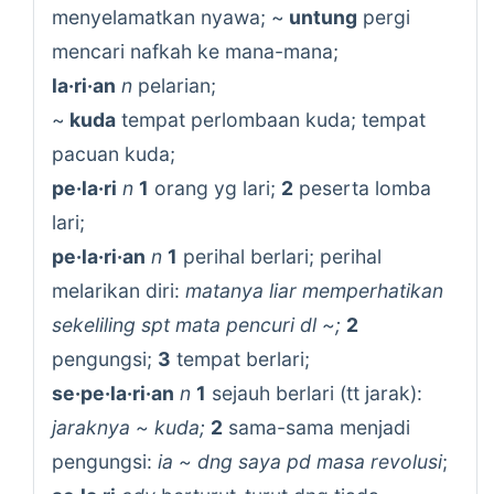
menyelamatkan nyawa; ~
untung
pergi
mencari nafkah ke mana-mana;
la·ri·an
n
pelarian;
~
kuda
tempat perlombaan kuda; tempat
pacuan kuda;
pe·la·ri
n
1
orang yg lari;
2
peserta lomba
lari;
pe·la·ri·an
n
1
perihal berlari; perihal
melarikan diri:
matanya liar memperhatikan
sekeliling spt mata pencuri dl ~;
2
pengungsi;
3
tempat berlari;
se·pe·la·ri·an
n
1
sejauh berlari (tt jarak):
jaraknya ~ kuda;
2
sama-sama menjadi
pengungsi:
ia ~ dng saya pd masa revolusi
;