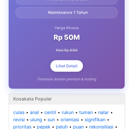
Maintenance 1 Tahun
Harga Khusus
Rp 50M
Nilai Rp 83M
Lihat Detail
Termasuk domain premium & hosting
Kosakata Populer
culas
•
anal
•
centil
•
rukun
•
tuman
•
nalar
•
revisi
•
ulung
•
sun
•
orientasi
•
signifikan
•
prioritas
•
pepek
•
peluh
•
puan
•
rekonsiliasi
•