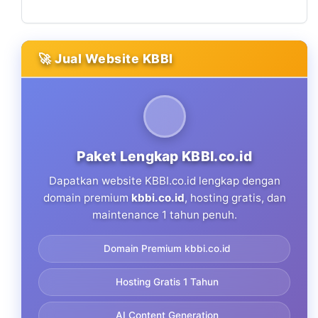
🚀 Jual Website KBBI
Paket Lengkap KBBI.co.id
Dapatkan website KBBI.co.id lengkap dengan
domain premium
kbbi.co.id
, hosting gratis, dan
maintenance 1 tahun penuh.
Domain Premium kbbi.co.id
Hosting Gratis 1 Tahun
AI Content Generation