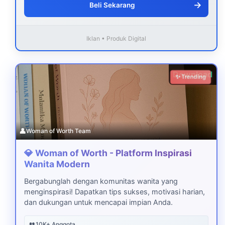
→
Beli Sekarang
Iklan • Produk Digital
Download
✨ Trending
👤
Woman of Worth Team
💎 Woman of Worth - Platform Inspirasi
Wanita Modern
Bergabunglah dengan komunitas wanita yang
menginspirasi! Dapatkan tips sukses, motivasi harian,
dan dukungan untuk mencapai impian Anda.
👥
10K+ Anggota