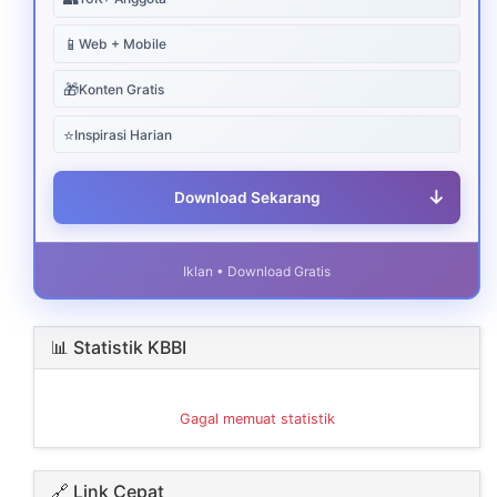
📱
Web + Mobile
🎁
Konten Gratis
⭐
Inspirasi Harian
↓
Download Sekarang
Iklan • Download Gratis
📊 Statistik KBBI
Gagal memuat statistik
🔗 Link Cepat