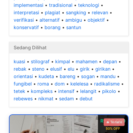
implementasi
•
tradisional
•
teknologi
•
interpretasi
•
plagiat
•
sangking
•
relevan
•
verifikasi
•
alternatif
•
ambigu
•
objektif
•
konservatif
•
borang
•
santun
Sedang Dilihat
kuasi
•
stilograf
•
kimpal
•
mahamen
•
depan
•
rebak
•
steno
•
elusif
•
elu
•
girik
•
girikan
•
orientasi
•
kudeta
•
bareng
•
sogan
•
mandu
•
fungibel
•
roma
•
dom
•
kelelesa
•
radikalisme
•
tetek
•
kompleks
•
intensif
•
lelangit
•
pikolo
•
rebewes
•
nikmat
•
sedam
•
debut
Rp 99.000
🔥 Terlaris
50% OFF