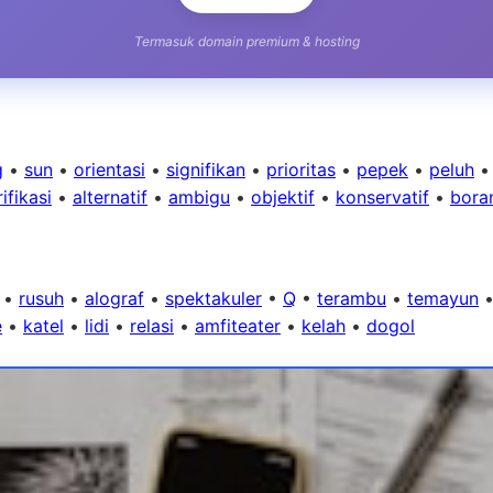
Termasuk domain premium & hosting
g
•
sun
•
orientasi
•
signifikan
•
prioritas
•
pepek
•
peluh
ifikasi
•
alternatif
•
ambigu
•
objektif
•
konservatif
•
bora
•
rusuh
•
alograf
•
spektakuler
•
Q
•
terambu
•
temayun
e
•
katel
•
lidi
•
relasi
•
amfiteater
•
kelah
•
dogol