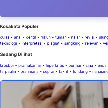
Kosakata Populer
culas
•
anal
•
centil
•
rukun
•
tuman
•
nalar
•
revisi
•
ulun
teknologi
•
interpretasi
•
plagiat
•
sangking
•
relevan
•
ver
Sedang Dilihat
krosboi
•
pramukamar
•
hiperkritis
•
permai
•
zina
•
endal
tarpaulin
•
brahmana
•
seprai
•
takrif
•
londang
•
narsism