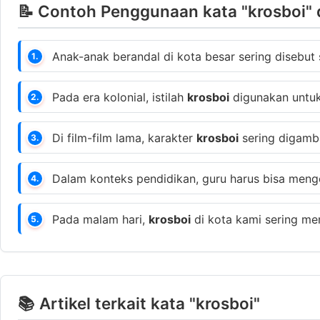
📝 Contoh Penggunaan kata "krosboi" 
Anak-anak berandal di kota besar sering disebut
1.
Pada era kolonial, istilah
krosboi
digunakan untuk
2.
Di film-film lama, karakter
krosboi
sering digamba
3.
Dalam konteks pendidikan, guru harus bisa meng
4.
Pada malam hari,
krosboi
di kota kami sering me
5.
📚 Artikel terkait kata "krosboi"