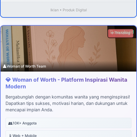
Iklan • Produk Digital
Download
✨ Trending
👤
Woman of Worth Team
💎 Woman of Worth - Platform Inspirasi Wanita
Modern
Bergabunglah dengan komunitas wanita yang menginspirasi!
Dapatkan tips sukses, motivasi harian, dan dukungan untuk
mencapai impian Anda.
👥
10K+ Anggota
📱
Web + Mobile