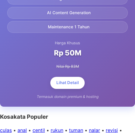
AI Content Generation
Maintenance 1 Tahun
Harga Khusus
Rp 50M
Nilai Rp 83M
Lihat Detail
Termasuk domain premium & hosting
Kosakata Populer
culas
•
anal
•
centil
•
rukun
•
tuman
•
nalar
•
revisi
•