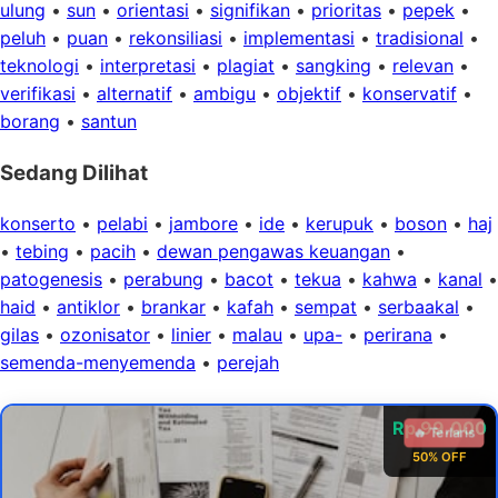
ulung
•
sun
•
orientasi
•
signifikan
•
prioritas
•
pepek
•
peluh
•
puan
•
rekonsiliasi
•
implementasi
•
tradisional
•
teknologi
•
interpretasi
•
plagiat
•
sangking
•
relevan
•
verifikasi
•
alternatif
•
ambigu
•
objektif
•
konservatif
•
borang
•
santun
Sedang Dilihat
konserto
•
pelabi
•
jambore
•
ide
•
kerupuk
•
boson
•
haj
•
tebing
•
pacih
•
dewan pengawas keuangan
•
patogenesis
•
perabung
•
bacot
•
tekua
•
kahwa
•
kanal
•
haid
•
antiklor
•
brankar
•
kafah
•
sempat
•
serbaakal
•
gilas
•
ozonisator
•
linier
•
malau
•
upa-
•
perirana
•
semenda-menyemenda
•
perejah
Rp 99.000
🔥 Terlaris
50% OFF