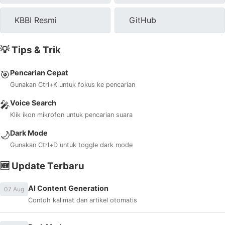
KBBI Resmi
GitHub
💡 Tips & Trik
Pencarian Cepat
🎯
Gunakan Ctrl+K untuk fokus ke pencarian
Voice Search
🎤
Klik ikon mikrofon untuk pencarian suara
Dark Mode
🌙
Gunakan Ctrl+D untuk toggle dark mode
🆕 Update Terbaru
AI Content Generation
07 Aug
Contoh kalimat dan artikel otomatis