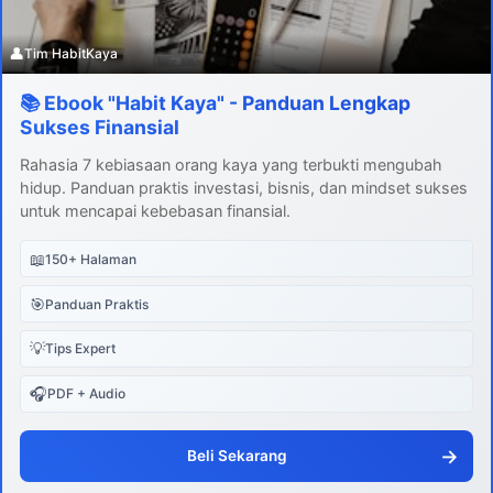
👤
Tim HabitKaya
📚 Ebook "Habit Kaya" - Panduan Lengkap
Sukses Finansial
Rahasia 7 kebiasaan orang kaya yang terbukti mengubah
hidup. Panduan praktis investasi, bisnis, dan mindset sukses
untuk mencapai kebebasan finansial.
📖
150+ Halaman
🎯
Panduan Praktis
💡
Tips Expert
🎧
PDF + Audio
→
Beli Sekarang