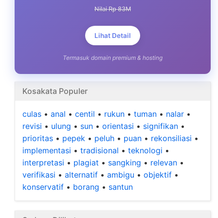
Nilai Rp 83M
Lihat Detail
Termasuk domain premium & hosting
Kosakata Populer
culas
•
anal
•
centil
•
rukun
•
tuman
•
nalar
•
revisi
•
ulung
•
sun
•
orientasi
•
signifikan
•
prioritas
•
pepek
•
peluh
•
puan
•
rekonsiliasi
•
implementasi
•
tradisional
•
teknologi
•
interpretasi
•
plagiat
•
sangking
•
relevan
•
verifikasi
•
alternatif
•
ambigu
•
objektif
•
konservatif
•
borang
•
santun