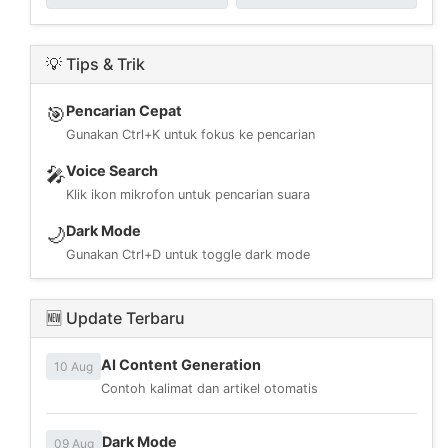
💡 Tips & Trik
Pencarian Cepat
🎯
Gunakan Ctrl+K untuk fokus ke pencarian
Voice Search
🎤
Klik ikon mikrofon untuk pencarian suara
Dark Mode
🌙
Gunakan Ctrl+D untuk toggle dark mode
🆕 Update Terbaru
AI Content Generation
10 Aug
Contoh kalimat dan artikel otomatis
Dark Mode
09 Aug