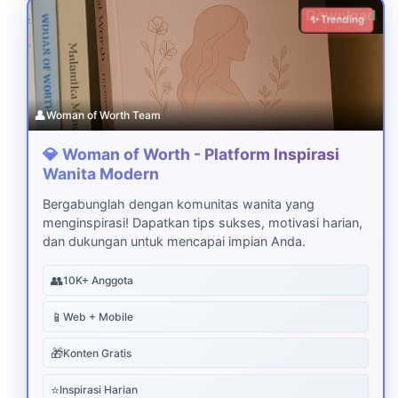
Download
✨ Trending
👤
Woman of Worth Team
💎 Woman of Worth - Platform Inspirasi
Wanita Modern
Bergabunglah dengan komunitas wanita yang
menginspirasi! Dapatkan tips sukses, motivasi harian,
dan dukungan untuk mencapai impian Anda.
👥
10K+ Anggota
📱
Web + Mobile
🎁
Konten Gratis
⭐
Inspirasi Harian