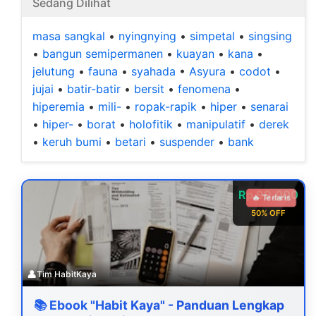
Sedang Dilihat
masa sangkal
•
nyingnying
•
simpetal
•
singsing
•
bangun semipermanen
•
kuayan
•
kana
•
jelutung
•
fauna
•
syahada
•
Asyura
•
codot
•
jujai
•
batir-batir
•
bersit
•
fenomena
•
hiperemia
•
mili-
•
ropak-rapik
•
hiper
•
senarai
•
hiper-
•
borat
•
holofitik
•
manipulatif
•
derek
•
keruh bumi
•
betari
•
suspender
•
bank
Rp 99.000
🔥 Terlaris
50% OFF
👤
Tim HabitKaya
📚 Ebook "Habit Kaya" - Panduan Lengkap