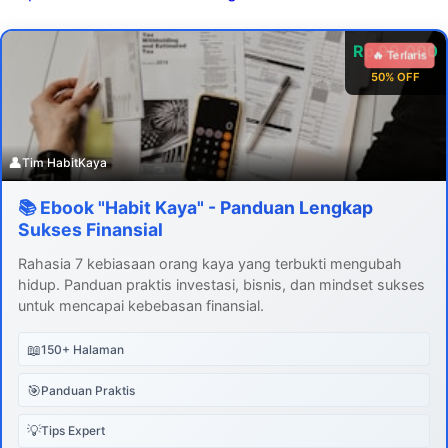
Rp 99.000
🔥 Terlaris
50% OFF
👤
Tim HabitKaya
📚 Ebook "Habit Kaya" - Panduan Lengkap
Sukses Finansial
Rahasia 7 kebiasaan orang kaya yang terbukti mengubah
hidup. Panduan praktis investasi, bisnis, dan mindset sukses
untuk mencapai kebebasan finansial.
📖
150+ Halaman
🎯
Panduan Praktis
💡
Tips Expert