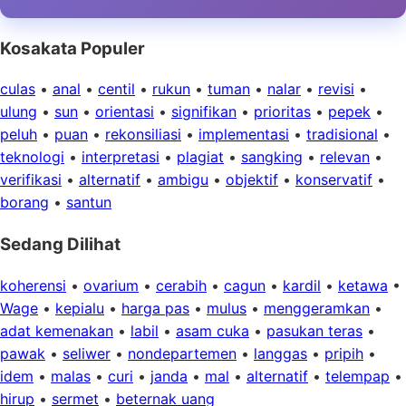
Kosakata Populer
culas
•
anal
•
centil
•
rukun
•
tuman
•
nalar
•
revisi
•
ulung
•
sun
•
orientasi
•
signifikan
•
prioritas
•
pepek
•
peluh
•
puan
•
rekonsiliasi
•
implementasi
•
tradisional
•
teknologi
•
interpretasi
•
plagiat
•
sangking
•
relevan
•
verifikasi
•
alternatif
•
ambigu
•
objektif
•
konservatif
•
borang
•
santun
Sedang Dilihat
koherensi
•
ovarium
•
cerabih
•
cagun
•
kardil
•
ketawa
•
Wage
•
kepialu
•
harga pas
•
mulus
•
menggeramkan
•
adat kemenakan
•
labil
•
asam cuka
•
pasukan teras
•
pawak
•
seliwer
•
nondepartemen
•
langgas
•
pripih
•
idem
•
malas
•
curi
•
janda
•
mal
•
alternatif
•
telempap
•
hirup
•
sermet
•
beternak uang