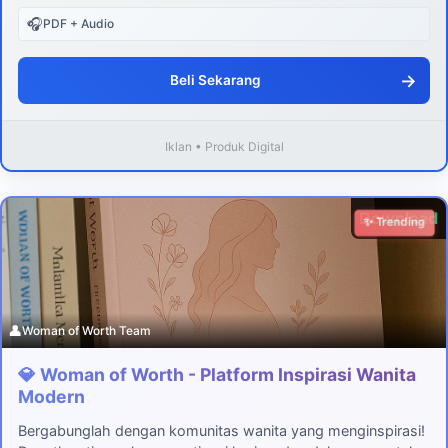
🎧
PDF + Audio
→
Beli Sekarang
Iklan • Produk Digital
Download
✨ Trending
👤
Woman of Worth Team
💎 Woman of Worth - Platform Inspirasi Wanita
Modern
Bergabunglah dengan komunitas wanita yang menginspirasi!