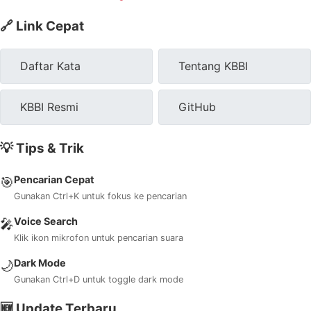
🔗 Link Cepat
Daftar Kata
Tentang KBBI
KBBI Resmi
GitHub
💡 Tips & Trik
Pencarian Cepat
🎯
Gunakan Ctrl+K untuk fokus ke pencarian
Voice Search
🎤
Klik ikon mikrofon untuk pencarian suara
Dark Mode
🌙
Gunakan Ctrl+D untuk toggle dark mode
🆕 Update Terbaru