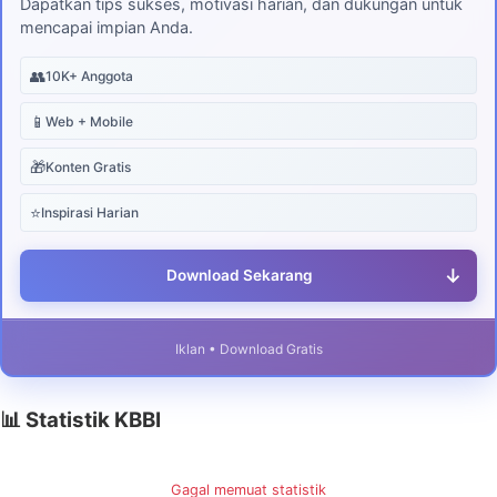
Dapatkan tips sukses, motivasi harian, dan dukungan untuk
mencapai impian Anda.
👥
10K+ Anggota
📱
Web + Mobile
🎁
Konten Gratis
⭐
Inspirasi Harian
↓
Download Sekarang
Iklan • Download Gratis
📊 Statistik KBBI
Gagal memuat statistik