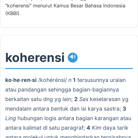
"koherensi" menurut Kamus Besar Bahasa Indonesia
(KBBI).
koherensi
🔊
ko·he·ren·si
/kohérénsi/
n
1
tersusunnya uraian
atau pandangan sehingga bagian-bagiannya
berkaitan satu dng yg lain;
2
Sas
keselarasan yg
mendalam antara bentuk dan isi karya sastra;
3
Ling
hubungan logis antara bagian karangan atau
antara kalimat dl satu paragraf;
4
Kim
daya tarik
antara molekul untuk menghindarkan terpisahnya