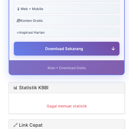
📱
Web + Mobile
🎁
Konten Gratis
⭐
Inspirasi Harian
↓
Download Sekarang
Iklan • Download Gratis
📊 Statistik KBBI
Gagal memuat statistik
🔗 Link Cepat