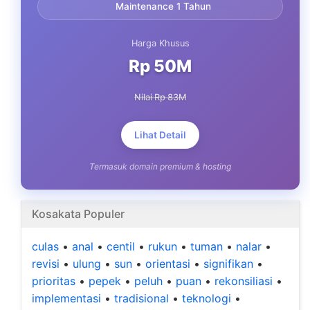
Maintenance 1 Tahun
Harga Khusus
Rp 50M
Nilai Rp 83M
Lihat Detail
Termasuk domain premium & hosting
Kosakata Populer
culas
•
anal
•
centil
•
rukun
•
tuman
•
nalar
•
revisi
•
ulung
•
sun
•
orientasi
•
signifikan
•
prioritas
•
pepek
•
peluh
•
puan
•
rekonsiliasi
•
implementasi
•
tradisional
•
teknologi
•