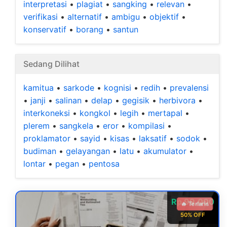
interpretasi
•
plagiat
•
sangking
•
relevan
•
verifikasi
•
alternatif
•
ambigu
•
objektif
•
konservatif
•
borang
•
santun
Sedang Dilihat
kamitua
•
sarkode
•
kognisi
•
redih
•
prevalensi
•
janji
•
salinan
•
delap
•
gegisik
•
herbivora
•
interkoneksi
•
kongkol
•
legih
•
mertapal
•
plerem
•
sangkela
•
eror
•
kompilasi
•
proklamator
•
sayid
•
kisas
•
laksatif
•
sodok
•
budiman
•
gelayangan
•
latu
•
akumulator
•
lontar
•
pegan
•
pentosa
Rp 99.000
🔥 Terlaris
50% OFF