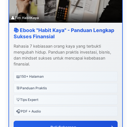
👤
Tim HabitKaya
📚 Ebook "Habit Kaya" - Panduan Lengkap
Sukses Finansial
Rahasia 7 kebiasaan orang kaya yang terbukti
mengubah hidup. Panduan praktis investasi, bisnis,
dan mindset sukses untuk mencapai kebebasan
finansial.
📖
150+ Halaman
🎯
Panduan Praktis
💡
Tips Expert
🎧
PDF + Audio