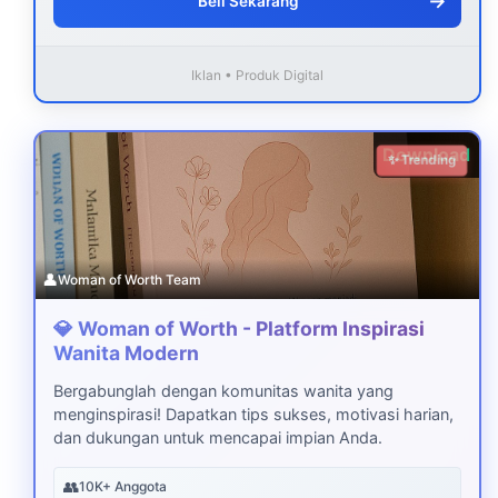
→
Beli Sekarang
Iklan • Produk Digital
Download
✨ Trending
👤
Woman of Worth Team
💎 Woman of Worth - Platform Inspirasi
Wanita Modern
Bergabunglah dengan komunitas wanita yang
menginspirasi! Dapatkan tips sukses, motivasi harian,
dan dukungan untuk mencapai impian Anda.
👥
10K+ Anggota