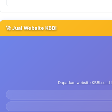
🚀 Jual Website KBBI
Dapatkan website KBBI.co.id