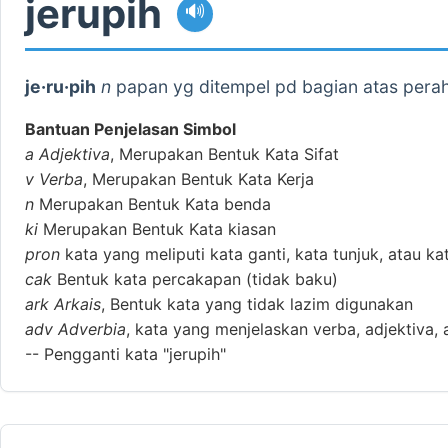
jerupih
🔊
je·ru·pih
n
papan yg ditempel pd bagian atas pera
Bantuan Penjelasan Simbol
a
Adjektiva
, Merupakan Bentuk Kata Sifat
v
Verba
, Merupakan Bentuk Kata Kerja
n
Merupakan Bentuk Kata benda
ki
Merupakan Bentuk Kata kiasan
pron
kata yang meliputi kata ganti, kata tunjuk, atau ka
cak
Bentuk kata percakapan (tidak baku)
ark
Arkais
, Bentuk kata yang tidak lazim digunakan
adv
Adverbia
, kata yang menjelaskan verba, adjektiva, 
--
Pengganti kata "jerupih"