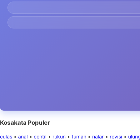
Kosakata Populer
culas
•
anal
•
centil
•
rukun
•
tuman
•
nalar
•
revisi
•
ulun