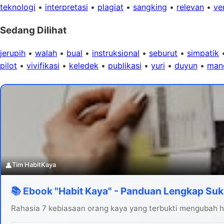
teknologi
•
interpretasi
•
plagiat
•
sangking
•
relevan
•
ver
Sedang Dilihat
jerupih
•
walah
•
bual
•
instruksional
•
seburut
•
simpatik
pilot
•
vivifikasi
•
keledek
•
publikasi
•
yuri
•
duyun
•
man
👤
Tim HabitKaya
📚 Ebook "Habit Kaya" - Panduan Lengkap Suk
Rahasia 7 kebiasaan orang kaya yang terbukti mengubah hi