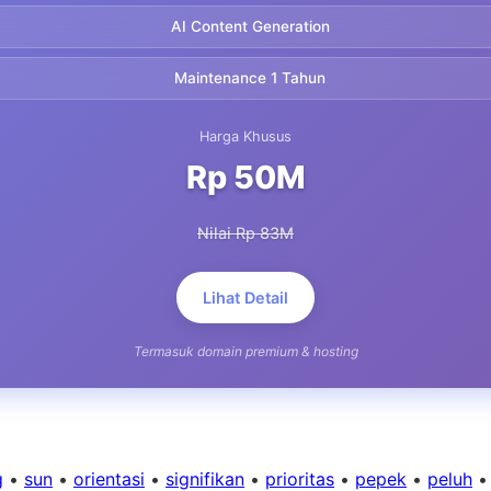
AI Content Generation
Maintenance 1 Tahun
Harga Khusus
Rp 50M
Nilai Rp 83M
Lihat Detail
Termasuk domain premium & hosting
g
•
sun
•
orientasi
•
signifikan
•
prioritas
•
pepek
•
peluh