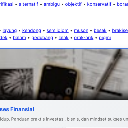
ifikasi
•
alternatif
•
ambigu
•
objektif
•
konservatif
•
bora
•
layung
•
kendong
•
semiidiom
•
muson
•
besek
•
brakise
dek
•
balam
•
gedubang
•
lalak
•
orak-arik
•
pigmi
ses Finansial
dup. Panduan praktis investasi, bisnis, dan mindset sukses u