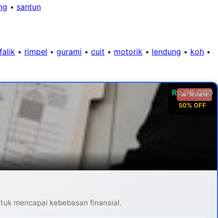
ng
•
santun
falik
•
rimpel
•
gurami
•
cuit
•
motorik
•
lendung
•
koh
•
Rp 99.000
🔥 Terlaris
50% OFF
ntuk mencapai kebebasan finansial.