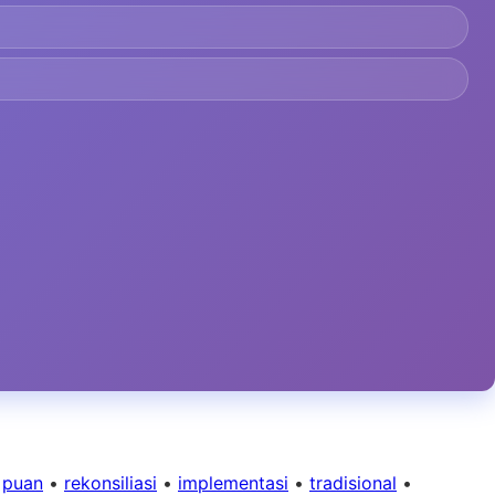
•
puan
•
rekonsiliasi
•
implementasi
•
tradisional
•