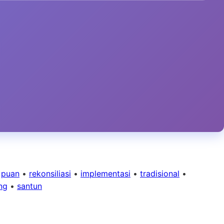
•
puan
•
rekonsiliasi
•
implementasi
•
tradisional
•
ng
•
santun