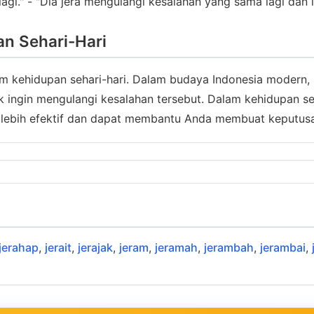
agi." - "Dia jera mengulangi kesalahan yang sama lagi dan l
an Sehari-Hari
alam kehidupan sehari-hari. Dalam budaya Indonesia modern
ak ingin mengulangi kesalahan tersebut. Dalam kehidupan s
lebih efektif dan dapat membantu Anda membuat keputusan
jerahap
,
jerait
,
jerajak
,
jeram
,
jeramah
,
jerambah
,
jerambai
,