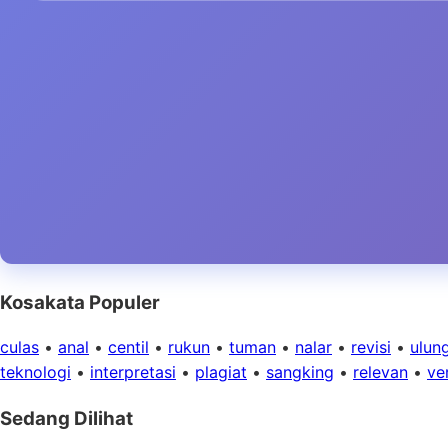
Kosakata Populer
culas
•
anal
•
centil
•
rukun
•
tuman
•
nalar
•
revisi
•
ulun
teknologi
•
interpretasi
•
plagiat
•
sangking
•
relevan
•
ver
Sedang Dilihat