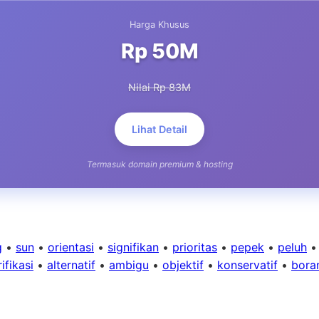
Harga Khusus
Rp 50M
Nilai Rp 83M
Lihat Detail
Termasuk domain premium & hosting
g
•
sun
•
orientasi
•
signifikan
•
prioritas
•
pepek
•
peluh
ifikasi
•
alternatif
•
ambigu
•
objektif
•
konservatif
•
bora