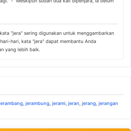
agi." - "Meskipun sudah dua kali dipenjara, ia belum
, kata "jera" sering digunakan untuk menggambarkan
ehari-hari, kata "jera" dapat membantu Anda
 yang lebih baik.
jerambang
,
jerambung
,
jerami
,
jeran
,
jerang
,
jerangan