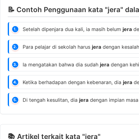
📝 Contoh Penggunaan kata "jera" dal
Setelah dipenjara dua kali, ia masih belum
jera
de
1.
Para pelajar di sekolah harus
jera
dengan kesalah
2.
Ia mengatakan bahwa dia sudah
jera
dengan kehid
3.
Ketika berhadapan dengan kebenaran, dia
jera
de
4.
Di tengah kesulitan, dia
jera
dengan impian masa l
5.
📚 Artikel terkait kata "jera"