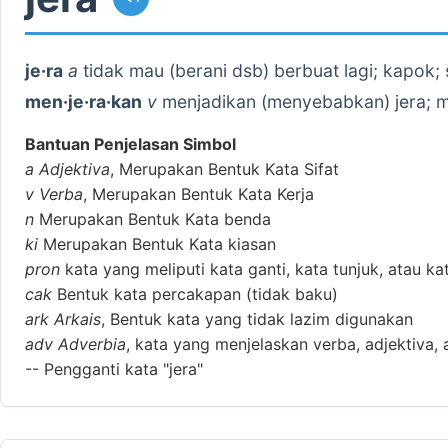
je·ra
a
tidak mau (berani dsb) berbuat lagi; kapok; 
men·je·ra·kan
v
menjadikan (menyebabkan) jera; 
Bantuan Penjelasan Simbol
a
Adjektiva
, Merupakan Bentuk Kata Sifat
v
Verba
, Merupakan Bentuk Kata Kerja
n
Merupakan Bentuk Kata benda
ki
Merupakan Bentuk Kata kiasan
pron
kata yang meliputi kata ganti, kata tunjuk, atau ka
cak
Bentuk kata percakapan (tidak baku)
ark
Arkais
, Bentuk kata yang tidak lazim digunakan
adv
Adverbia
, kata yang menjelaskan verba, adjektiva, 
--
Pengganti kata "jera"