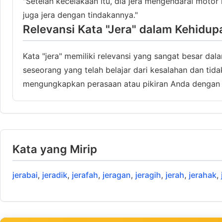
"Setelah kecelakaan itu, dia jera mengendarai motor l
juga jera dengan tindakannya."
Relevansi Kata "Jera" dalam Kehidup
Kata "jera" memiliki relevansi yang sangat besar d
seseorang yang telah belajar dari kesalahan dan tid
mengungkapkan perasaan atau pikiran Anda dengan 
Kata yang Mirip
jerabai
,
jeradik
,
jerafah
,
jeragan
,
jeragih
,
jerah
,
jerahak
,