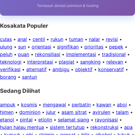
Termasuk domain premium & hosting
Kosakata Populer
culas
•
anal
•
centil
•
rukun
•
tuman
•
nalar
•
revisi
•
ulung
•
sun
•
orientasi
•
signifikan
•
prioritas
•
pepek
•
peluh
•
puan
•
rekonsiliasi
•
implementasi
•
tradisional
•
teknologi
•
interpretasi
•
plagiat
•
sangking
•
relevan
•
verifikasi
•
alternatif
•
ambigu
•
objektif
•
konservatif
•
borang
•
santun
Sedang Dilihat
ampuk
•
kosmis
•
mengawal
•
perbatin
•
kawan
•
aboi
•
himen
•
dominion
•
julur
•
asam sitrat
•
avirulen
•
talam
•
etanol
•
pintal
•
etiolin
•
selamat siang
•
rayonisasi
•
hujan halau mentua
•
sistem tertutup
•
rekonstruksi
•
apa
•
kunyuk
•
phi
•
strimin
•
gencat
•
hilir
•
alkohol
•
tukuk
•