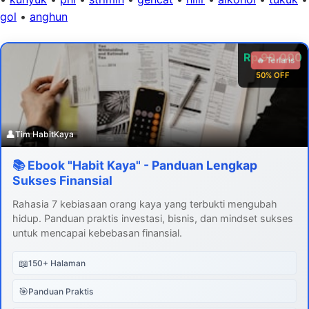
gol
•
anghun
Rp 99.000
🔥 Terlaris
50% OFF
👤
Tim HabitKaya
📚 Ebook "Habit Kaya" - Panduan Lengkap
Sukses Finansial
Rahasia 7 kebiasaan orang kaya yang terbukti mengubah
hidup. Panduan praktis investasi, bisnis, dan mindset sukses
untuk mencapai kebebasan finansial.
📖
150+ Halaman
🎯
Panduan Praktis