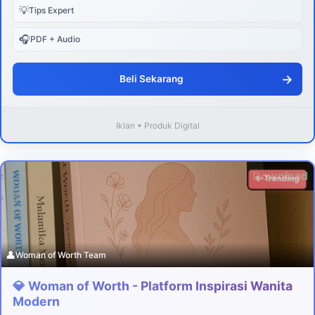
💡
Tips Expert
🎧
PDF + Audio
→
Beli Sekarang
Iklan • Produk Digital
Download
✨ Trending
👤
Woman of Worth Team
💎 Woman of Worth - Platform Inspirasi Wanita
Modern