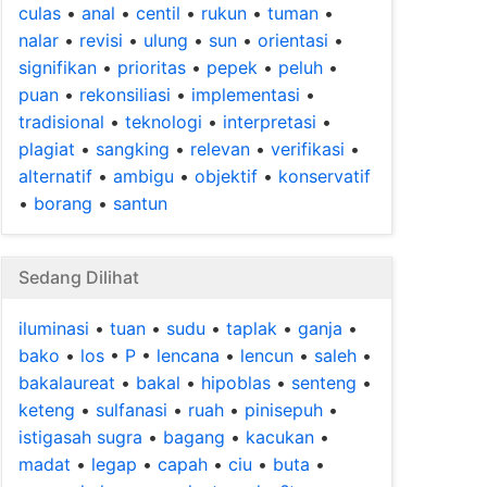
culas
•
anal
•
centil
•
rukun
•
tuman
•
nalar
•
revisi
•
ulung
•
sun
•
orientasi
•
signifikan
•
prioritas
•
pepek
•
peluh
•
puan
•
rekonsiliasi
•
implementasi
•
tradisional
•
teknologi
•
interpretasi
•
plagiat
•
sangking
•
relevan
•
verifikasi
•
alternatif
•
ambigu
•
objektif
•
konservatif
•
borang
•
santun
Sedang Dilihat
iluminasi
•
tuan
•
sudu
•
taplak
•
ganja
•
bako
•
los
•
P
•
lencana
•
lencun
•
saleh
•
bakalaureat
•
bakal
•
hipoblas
•
senteng
•
keteng
•
sulfanasi
•
ruah
•
pinisepuh
•
istigasah sugra
•
bagang
•
kacukan
•
madat
•
legap
•
capah
•
ciu
•
buta
•