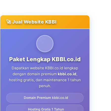
🚀 Jual Website KBBI
Paket Lengkap KBBI.co.id
Dapatkan website KBBI.co.id lengkap
dengan domain premium
kbbi.co.id
,
hosting gratis, dan maintenance 1 tahun
penuh.
Domain Premium kbbi.co.id
Hosting Gratis 1 Tahun