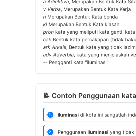
a
Adjektiva
, Merupakan Bentuk Kata Sif
v
Verba
, Merupakan Bentuk Kata Kerja
n
Merupakan Bentuk Kata benda
ki
Merupakan Bentuk Kata kiasan
pron
kata yang meliputi kata ganti, kata
cak
Bentuk kata percakapan (tidak baku
ark
Arkais
, Bentuk kata yang tidak lazi
adv
Adverbia
, kata yang menjelaskan ver
--
Pengganti kata "iluminasi"
📝 Contoh Penggunaan kata 
iluminasi
di kota ini sangatlah in
1.
Penggunaan
iluminasi
yang tidak
2.