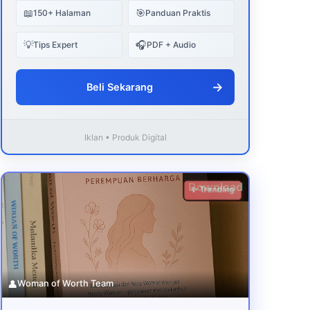
📖
🎯
150+ Halaman
Panduan Praktis
💡
🎧
Tips Expert
PDF + Audio
→
Beli Sekarang
Iklan • Produk Digital
Download
✨ Trending
👤
Woman of Worth Team