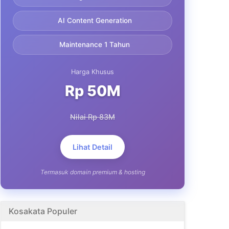
AI Content Generation
Maintenance 1 Tahun
Harga Khusus
Rp 50M
Nilai Rp 83M
Lihat Detail
Termasuk domain premium & hosting
Kosakata Populer