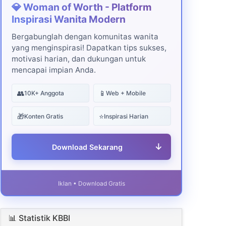
💎 Woman of Worth - Platform
Inspirasi Wanita Modern
Bergabunglah dengan komunitas wanita
yang menginspirasi! Dapatkan tips sukses,
motivasi harian, dan dukungan untuk
mencapai impian Anda.
👥
📱
10K+ Anggota
Web + Mobile
🎁
⭐
Konten Gratis
Inspirasi Harian
↓
Download Sekarang
Iklan • Download Gratis
📊 Statistik KBBI