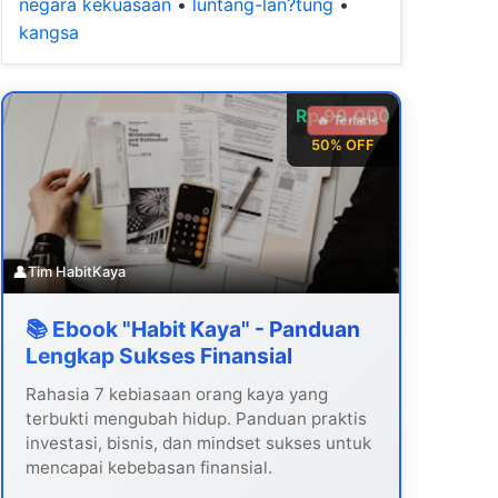
negara kekuasaan
•
luntang-lan?tung
•
kangsa
Rp 99.000
🔥 Terlaris
50% OFF
👤
Tim HabitKaya
📚 Ebook "Habit Kaya" - Panduan
Lengkap Sukses Finansial
Rahasia 7 kebiasaan orang kaya yang
terbukti mengubah hidup. Panduan praktis
investasi, bisnis, dan mindset sukses untuk
mencapai kebebasan finansial.