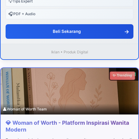
💡
Tips Expert
🎧
PDF + Audio
→
Beli Sekarang
Iklan • Produk Digital
Download
✨ Trending
👤
Woman of Worth Team
💎 Woman of Worth - Platform Inspirasi Wanita
Modern