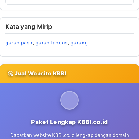
Kata yang Mirip
gurun pasir
,
gurun tandus
,
gurung
🚀 Jual Website KBBI
Paket Lengkap KBBI.co.id
Dapatkan website KBBI.co.id lengkap dengan domain