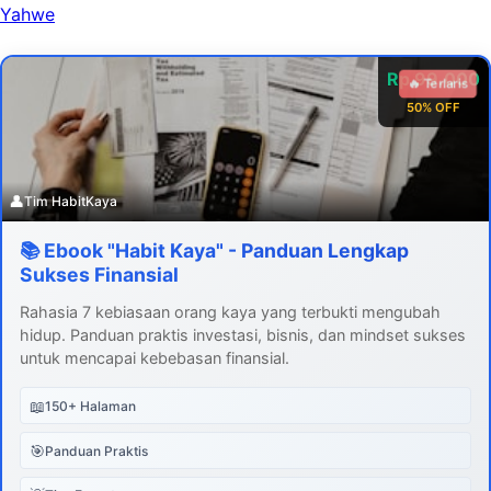
Yahwe
Rp 99.000
🔥 Terlaris
50% OFF
👤
Tim HabitKaya
📚 Ebook "Habit Kaya" - Panduan Lengkap
Sukses Finansial
Rahasia 7 kebiasaan orang kaya yang terbukti mengubah
hidup. Panduan praktis investasi, bisnis, dan mindset sukses
untuk mencapai kebebasan finansial.
📖
150+ Halaman
🎯
Panduan Praktis