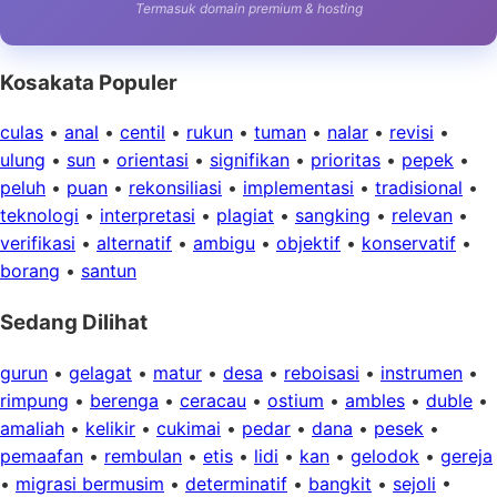
Termasuk domain premium & hosting
Kosakata Populer
culas
•
anal
•
centil
•
rukun
•
tuman
•
nalar
•
revisi
•
ulung
•
sun
•
orientasi
•
signifikan
•
prioritas
•
pepek
•
peluh
•
puan
•
rekonsiliasi
•
implementasi
•
tradisional
•
teknologi
•
interpretasi
•
plagiat
•
sangking
•
relevan
•
verifikasi
•
alternatif
•
ambigu
•
objektif
•
konservatif
•
borang
•
santun
Sedang Dilihat
gurun
•
gelagat
•
matur
•
desa
•
reboisasi
•
instrumen
•
rimpung
•
berenga
•
ceracau
•
ostium
•
ambles
•
duble
•
amaliah
•
kelikir
•
cukimai
•
pedar
•
dana
•
pesek
•
pemaafan
•
rembulan
•
etis
•
lidi
•
kan
•
gelodok
•
gereja
•
migrasi bermusim
•
determinatif
•
bangkit
•
sejoli
•