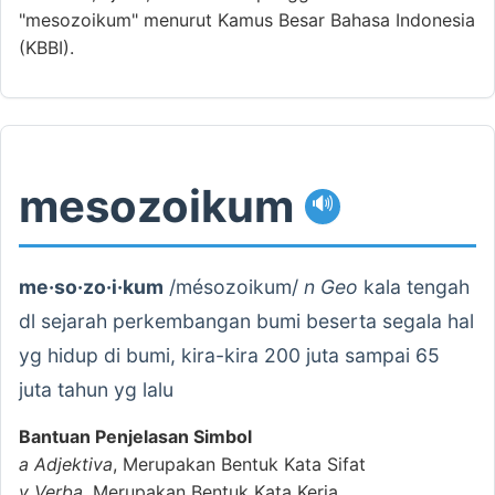
"mesozoikum" menurut Kamus Besar Bahasa Indonesia
(KBBI).
mesozoikum
🔊
me·so·zo·i·kum
/mésozoikum/
n Geo
kala tengah
dl sejarah perkembangan bumi beserta segala hal
yg hidup di bumi, kira-kira 200 juta sampai 65
juta tahun yg lalu
Bantuan Penjelasan Simbol
a
Adjektiva
, Merupakan Bentuk Kata Sifat
v
Verba
, Merupakan Bentuk Kata Kerja