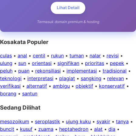
Lihat Detail
Termasuk domain premium & hosting
Kosakata Populer
culas
•
anal
•
centil
•
rukun
•
tuman
•
nalar
•
revisi
•
ulung
•
sun
•
orientasi
•
signifikan
•
prioritas
•
pepek
•
peluh
•
puan
•
rekonsiliasi
•
implementasi
•
tradisional
•
teknologi
•
interpretasi
•
plagiat
•
sangking
•
relevan
•
verifikasi
•
alternatif
•
ambigu
•
objektif
•
konservatif
•
borang
•
santun
Sedang Dilihat
mesozoikum
•
seroplastik
•
ujung kuku
•
syakir
•
tanya
•
buncit
•
kusuf
•
zuama
•
heptahedron
•
alat
•
dia
•