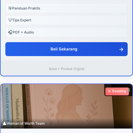
🎯
Panduan Praktis
💡
Tips Expert
🎧
PDF + Audio
→
Beli Sekarang
Iklan • Produk Digital
Download
✨ Trending
👤
Woman of Worth Team