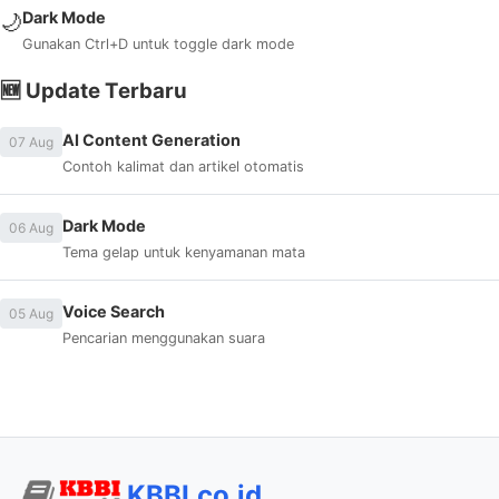
Dark Mode
🌙
Gunakan Ctrl+D untuk toggle dark mode
🆕 Update Terbaru
AI Content Generation
07 Aug
Contoh kalimat dan artikel otomatis
Dark Mode
06 Aug
Tema gelap untuk kenyamanan mata
Voice Search
05 Aug
Pencarian menggunakan suara
KBBI.co.id