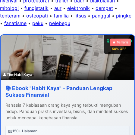
nyenyai
•
protektorat
•
trailer
•
baur
•
blakblakan
•
mitologi
•
fungistatik
•
aur
•
elektronik
•
dempet
•
tenteram
•
osteopati
•
familia
•
litsus
•
panggul
•
pingkel
•
fanatisme
•
peku
•
pelebegu
Rp 99.000
🔥 Terlaris
50% OFF
👤
Tim HabitKaya
📚 Ebook "Habit Kaya" - Panduan Lengkap
Sukses Finansial
Rahasia 7 kebiasaan orang kaya yang terbukti mengubah
hidup. Panduan praktis investasi, bisnis, dan mindset sukses
untuk mencapai kebebasan finansial.
📖
150+ Halaman