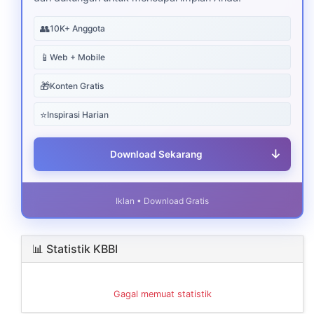
👥
10K+ Anggota
📱
Web + Mobile
🎁
Konten Gratis
⭐
Inspirasi Harian
↓
Download Sekarang
Iklan • Download Gratis
📊 Statistik KBBI
Gagal memuat statistik