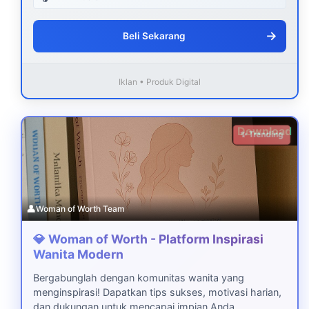
→
Beli Sekarang
Iklan • Produk Digital
Download
✨ Trending
👤
Woman of Worth Team
💎 Woman of Worth - Platform Inspirasi
Wanita Modern
Bergabunglah dengan komunitas wanita yang
menginspirasi! Dapatkan tips sukses, motivasi harian,
dan dukungan untuk mencapai impian Anda.