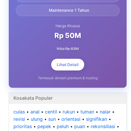
Maintenance 1 Tahun
Harga Khusus
Rp 50M
Nilai Rp 83M
Lihat Detail
Termasuk domain premium & hosting
Kosakata Populer
culas
•
anal
•
centil
•
rukun
•
tuman
•
nalar
•
revisi
•
ulung
•
sun
•
orientasi
•
signifikan
•
prioritas
•
pepek
•
peluh
•
puan
•
rekonsiliasi
•