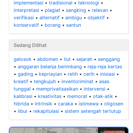
implementasi
•
tradisional
•
teknologi
•
interpretasi
•
plagiat
•
sangking
•
relevan
•
verifikasi
•
alternatif
•
ambigu
•
objektif
•
konservatif
•
borang
•
santun
Sedang Dilihat
gelosok
•
abdomen
•
liut
•
sejarah
•
senggang
•
anggaran belanja berimbang
•
reja-reja kertas
•
gading
•
kepriayian
•
retih
•
cerih
•
inisiasi
•
kreatif
•
tengkujuh
•
inventoriminat
•
asas
tunggal
•
memprivatisasikan
•
intervensi
•
kalibrasi
•
kreativitas
•
memorat
•
otak-atik
•
hibrida
•
intrinsik
•
caraka
•
istimewa
•
oligosen
•
libur
•
rekapitulasi
•
sistem setengah tertutup