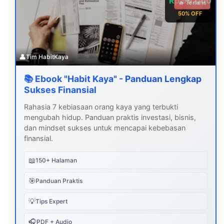
Rp 99.000
🔥 Terlaris
50% OFF
👤
Tim HabitKaya
📚 Ebook "Habit Kaya" - Panduan Lengkap
Sukses Finansial
Rahasia 7 kebiasaan orang kaya yang terbukti
mengubah hidup. Panduan praktis investasi, bisnis,
dan mindset sukses untuk mencapai kebebasan
finansial.
📖
150+ Halaman
🎯
Panduan Praktis
💡
Tips Expert
🎧
PDF + Audio