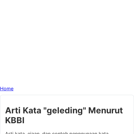
Home
Arti Kata "geleding" Menurut
KBBI
Arti kata, ejaan, dan contoh penggunaan kata