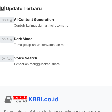
🆕 Update Terbaru
AI Content Generation
06 Aug
Contoh kalimat dan artikel otomatis
Dark Mode
05 Aug
Tema gelap untuk kenyamanan mata
Voice Search
04 Aug
Pencarian menggunakan suara
KBBI.co.id
Kamus Besar Bahasa Indonesia online yang lengkap