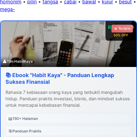
homonim
•
pilin
•
tangsa
•
cabai
•
bawal
•
kujur
•
besut
•
mega-
Rp 99.000
🔥 Terlaris
50% OFF
👤
Tim HabitKaya
📚 Ebook "Habit Kaya" - Panduan Lengkap
Sukses Finansial
Rahasia 7 kebiasaan orang kaya yang terbukti mengubah
hidup. Panduan praktis investasi, bisnis, dan mindset sukses
untuk mencapai kebebasan finansial.
📖
150+ Halaman
🎯
Panduan Praktis