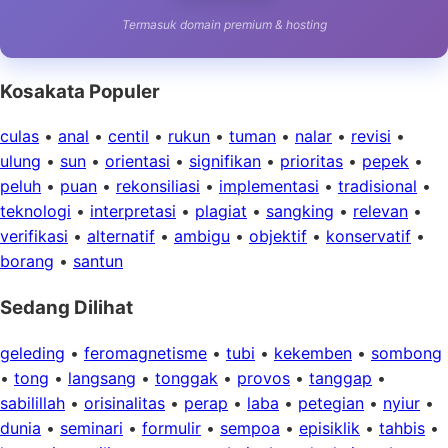
Termasuk domain premium & hosting
Kosakata Populer
culas
•
anal
•
centil
•
rukun
•
tuman
•
nalar
•
revisi
•
ulung
•
sun
•
orientasi
•
signifikan
•
prioritas
•
pepek
•
peluh
•
puan
•
rekonsiliasi
•
implementasi
•
tradisional
•
teknologi
•
interpretasi
•
plagiat
•
sangking
•
relevan
•
verifikasi
•
alternatif
•
ambigu
•
objektif
•
konservatif
•
borang
•
santun
Sedang Dilihat
geleding
•
feromagnetisme
•
tubi
•
kekemben
•
sombong
•
tong
•
langsang
•
tonggak
•
provos
•
tanggap
•
sabilillah
•
orisinalitas
•
perap
•
laba
•
petegian
•
nyiur
•
dunia
•
seminari
•
formulir
•
sempoa
•
episiklik
•
tahbis
•