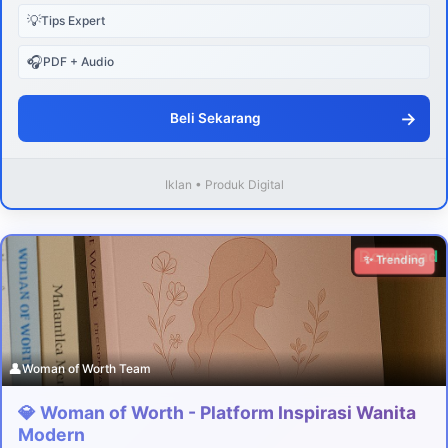
💡
Tips Expert
🎧
PDF + Audio
→
Beli Sekarang
Iklan • Produk Digital
Download
✨ Trending
👤
Woman of Worth Team
💎 Woman of Worth - Platform Inspirasi Wanita
Modern