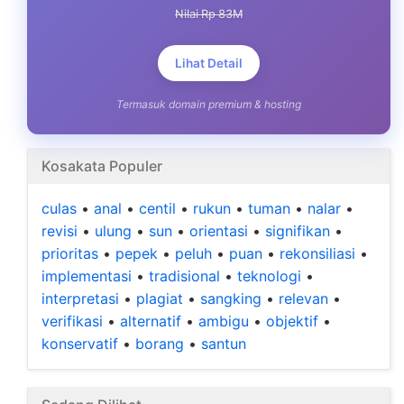
Nilai Rp 83M
Lihat Detail
Termasuk domain premium & hosting
Kosakata Populer
culas
•
anal
•
centil
•
rukun
•
tuman
•
nalar
•
revisi
•
ulung
•
sun
•
orientasi
•
signifikan
•
prioritas
•
pepek
•
peluh
•
puan
•
rekonsiliasi
•
implementasi
•
tradisional
•
teknologi
•
interpretasi
•
plagiat
•
sangking
•
relevan
•
verifikasi
•
alternatif
•
ambigu
•
objektif
•
konservatif
•
borang
•
santun