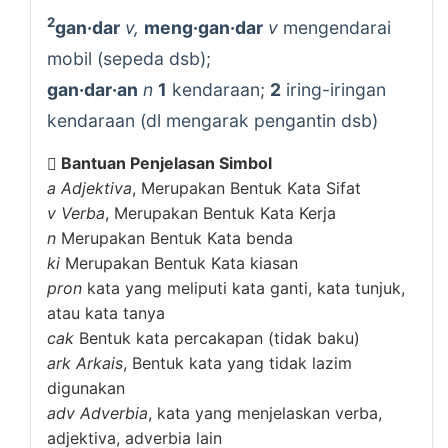
2
gan·dar
v,
meng·gan·dar
v
mengendarai
mobil (sepeda dsb);
gan·dar·an
n
1
kendaraan;
2
iring-iringan
kendaraan (dl mengarak pengantin dsb)
Bantuan Penjelasan Simbol
a
Adjektiva
, Merupakan Bentuk Kata Sifat
v
Verba
, Merupakan Bentuk Kata Kerja
n
Merupakan Bentuk Kata benda
ki
Merupakan Bentuk Kata kiasan
pron
kata yang meliputi kata ganti, kata tunjuk,
atau kata tanya
cak
Bentuk kata percakapan (tidak baku)
ark
Arkais
, Bentuk kata yang tidak lazim
digunakan
adv
Adverbia
, kata yang menjelaskan verba,
adjektiva, adverbia lain