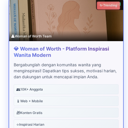
Download
✨ Trending
👤
Woman of Worth Team
💎 Woman of Worth - Platform Inspirasi
Wanita Modern
Bergabunglah dengan komunitas wanita yang
menginspirasi! Dapatkan tips sukses, motivasi harian,
dan dukungan untuk mencapai impian Anda.
👥
10K+ Anggota
📱
Web + Mobile
🎁
Konten Gratis
⭐
Inspirasi Harian