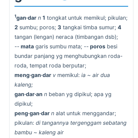
1
gan·dar
n
1
tongkat untuk memikul; pikulan;
2
sumbu; poros;
3
tangkai timba sumur;
4
tangan (lengan) neraca (timbangan dsb);
--
mata
garis sumbu mata; --
poros
besi
bundar panjang yg menghubungkan roda-
roda, tempat roda berputar;
meng·gan·dar
v
memikul:
ia ~ air dua
kaleng;
gan·dar·an
n
beban yg dipikul; apa yg
dipikul;
peng·gan·dar
n
alat untuk menggandar;
pikulan:
di tangannya tergenggam sebatang
bambu ~ kaleng air