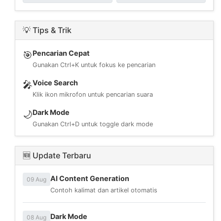
💡 Tips & Trik
Pencarian Cepat
🎯
Gunakan Ctrl+K untuk fokus ke pencarian
Voice Search
🎤
Klik ikon mikrofon untuk pencarian suara
Dark Mode
🌙
Gunakan Ctrl+D untuk toggle dark mode
🆕 Update Terbaru
AI Content Generation
09 Aug
Contoh kalimat dan artikel otomatis
Dark Mode
08 Aug