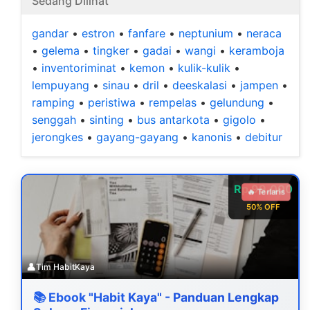
Sedang Dilihat
gandar
•
estron
•
fanfare
•
neptunium
•
neraca
•
gelema
•
tingker
•
gadai
•
wangi
•
keramboja
•
inventoriminat
•
kemon
•
kulik-kulik
•
lempuyang
•
sinau
•
dril
•
deeskalasi
•
jampen
•
ramping
•
peristiwa
•
rempelas
•
gelundung
•
senggah
•
sinting
•
bus antarkota
•
gigolo
•
jerongkes
•
gayang-gayang
•
kanonis
•
debitur
Rp 99.000
🔥 Terlaris
50% OFF
👤
Tim HabitKaya
📚 Ebook "Habit Kaya" - Panduan Lengkap