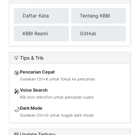
Daftar Kata
Tentang KBBI
KBBI Resmi
GitHub
💡 Tips & Trik
Pencarian Cepat
🎯
Gunakan Ctrl+K untuk fokus ke pencarian
Voice Search
🎤
Klik ikon mikrofon untuk pencarian suara
Dark Mode
🌙
Gunakan Ctrl+D untuk toggle dark mode
🆕 Update Terbaru