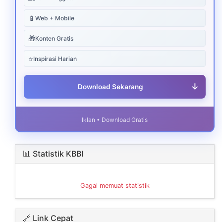
📱
Web + Mobile
🎁
Konten Gratis
⭐
Inspirasi Harian
↓
Download Sekarang
Iklan • Download Gratis
📊 Statistik KBBI
Gagal memuat statistik
🔗 Link Cepat