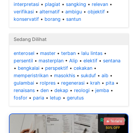
interpretasi
•
plagiat
•
sangking
•
relevan
•
verifikasi
•
alternatif
•
ambigu
•
objektif
•
konservatif
•
borang
•
santun
Sedang Dilihat
enterosel
•
master
•
terban
•
lalu lintas
•
persentil
•
masterplan
•
Alip
•
elektif
•
sentana
•
bengkalai
•
perspektif
•
cekakan
•
memperistrikan
•
masokhis
•
sukduf
•
aib
•
gulambai
•
rolpres
•
regenerasi
•
krah
•
pita
•
renaisans
•
den
•
dekap
•
reologi
•
jemba
•
fosfor
•
paria
•
letup
•
gerutus
Rp 99.000
🔥 Terlaris
50% OFF