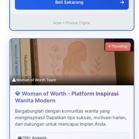
→
Beli Sekarang
Iklan • Produk Digital
Download
✨ Trending
👤
Woman of Worth Team
💎 Woman of Worth - Platform Inspirasi
Wanita Modern
Bergabunglah dengan komunitas wanita yang
menginspirasi! Dapatkan tips sukses, motivasi harian,
dan dukungan untuk mencapai impian Anda.
👥
10K+ Anggota