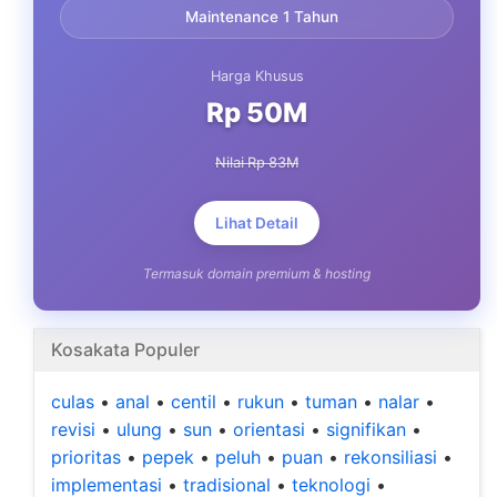
Maintenance 1 Tahun
Harga Khusus
Rp 50M
Nilai Rp 83M
Lihat Detail
Termasuk domain premium & hosting
Kosakata Populer
culas
•
anal
•
centil
•
rukun
•
tuman
•
nalar
•
revisi
•
ulung
•
sun
•
orientasi
•
signifikan
•
prioritas
•
pepek
•
peluh
•
puan
•
rekonsiliasi
•
implementasi
•
tradisional
•
teknologi
•