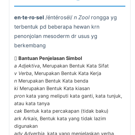
en·te·ro·sel
/éntérosél/
n Zool
rongga yg
terbentuk pd beberapa hewan krn
penonjolan mesoderm dr usus yg
berkembang
Bantuan Penjelasan Simbol
a
Adjektiva
, Merupakan Bentuk Kata Sifat
v
Verba
, Merupakan Bentuk Kata Kerja
n
Merupakan Bentuk Kata benda
ki
Merupakan Bentuk Kata kiasan
pron
kata yang meliputi kata ganti, kata tunjuk,
atau kata tanya
cak
Bentuk kata percakapan (tidak baku)
ark
Arkais
, Bentuk kata yang tidak lazim
digunakan
adv
Adverbia
, kata yang menjelaskan verba,