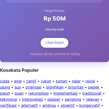
Harga Khusus
Rp 50M
Nilai Rp 83M
Lihat Detail
Termasuk domain premium & hosting
Kosakata Populer
culas
•
anal
•
centil
•
rukun
•
tuman
•
nalar
•
revisi
•
ulung
•
sun
•
orientasi
•
signifikan
•
prioritas
•
pepek
•
peluh
•
puan
•
rekonsiliasi
•
implementasi
•
tradisional
•
teknologi
•
interpretasi
•
plagiat
•
sangking
•
relevan
•
verifikasi
•
alternatif
•
ambigu
•
objektif
•
konservatif
•