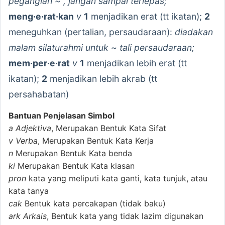
peganglah ~ , jangan sampai terlepas;
meng·e·rat·kan
v
1
menjadikan erat (tt ikatan);
2
meneguhkan (pertalian, persaudaraan):
diadakan
malam silaturahmi untuk ~ tali persaudaraan;
mem·per·e·rat
v
1
menjadikan lebih erat (tt
ikatan);
2
menjadikan lebih akrab (tt
persahabatan)
Bantuan Penjelasan Simbol
a
Adjektiva
, Merupakan Bentuk Kata Sifat
v
Verba
, Merupakan Bentuk Kata Kerja
n
Merupakan Bentuk Kata benda
ki
Merupakan Bentuk Kata kiasan
pron
kata yang meliputi kata ganti, kata tunjuk, atau
kata tanya
cak
Bentuk kata percakapan (tidak baku)
ark
Arkais
, Bentuk kata yang tidak lazim digunakan