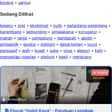
borang
•
santun
Sedang Dilihat
besero
•
erat
•
ekoklimat
•
pulik
•
petantang-petenteng
•
berambang
•
semunding
•
simalakama
•
korugator
•
mahah
•
tante
•
cempelung
•
dandapati
•
abidin
•
antiseptik
•
epoksi
•
sidingin
•
departemen
•
locot
•
persuasif
•
weh
•
buset
•
suke
•
virus
•
alegori
•
kelit
•
mengerjap-ngerjap
•
pletora
•
bekil
•
meracang
Rp 99.000
🔥 Terlaris
50% OFF
👤
Tim HabitKaya
📚 Ebook "Habit Kaya" - Panduan Lengkap