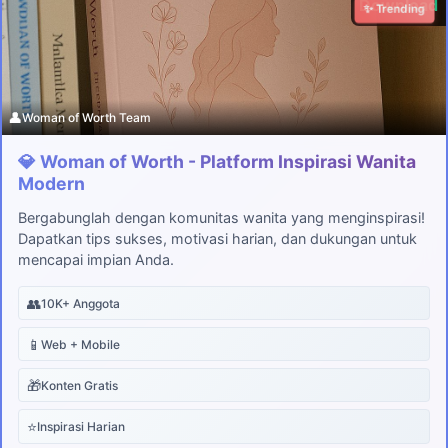
Download
✨ Trending
👤
Woman of Worth Team
💎 Woman of Worth - Platform Inspirasi Wanita
Modern
Bergabunglah dengan komunitas wanita yang menginspirasi!
Dapatkan tips sukses, motivasi harian, dan dukungan untuk
mencapai impian Anda.
👥
10K+ Anggota
📱
Web + Mobile
🎁
Konten Gratis
⭐
Inspirasi Harian