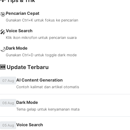
💡 Tips & Trik
Pencarian Cepat
🎯
Gunakan Ctrl+K untuk fokus ke pencarian
Voice Search
🎤
Klik ikon mikrofon untuk pencarian suara
Dark Mode
🌙
Gunakan Ctrl+D untuk toggle dark mode
🆕 Update Terbaru
AI Content Generation
07 Aug
Contoh kalimat dan artikel otomatis
Dark Mode
06 Aug
Tema gelap untuk kenyamanan mata
Voice Search
05 Aug