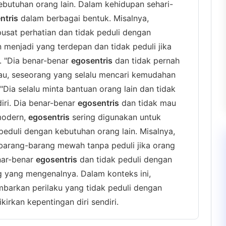
ebutuhan orang lain. Dalam kehidupan sehari-
ntris
dalam berbagai bentuk. Misalnya,
pusat perhatian dan tidak peduli dengan
in menjadi yang terdepan dan tidak peduli jika
. "Dia benar-benar
egosentris
dan tidak pernah
tau, seseorang yang selalu mencari kemudahan
"Dia selalu minta bantuan orang lain dan tidak
iri. Dia benar-benar
egosentris
dan tidak mau
modern,
egosentris
sering digunakan untuk
eduli dengan kebutuhan orang lain. Misalnya,
 barang-barang mewah tanpa peduli jika orang
nar-benar
egosentris
dan tidak peduli dengan
g yang mengenalnya. Dalam konteks ini,
arkan perilaku yang tidak peduli dengan
irkan kepentingan diri sendiri.