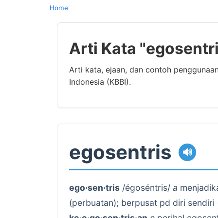
Home
Arti Kata "egosentr
Arti kata, ejaan, dan contoh penggunaa
Indonesia (KBBI).
egosentris
🔊
ego·sen·tris
/égoséntris/
a
menjadikan
(perbuatan); berpusat pd diri sendiri 
ke·e·go·sen·tris·an
n
perihal egosent