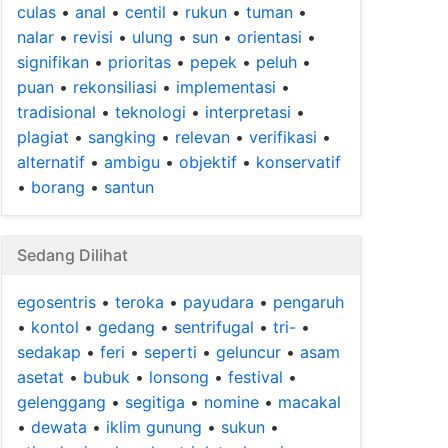
culas
•
anal
•
centil
•
rukun
•
tuman
•
nalar
•
revisi
•
ulung
•
sun
•
orientasi
•
signifikan
•
prioritas
•
pepek
•
peluh
•
puan
•
rekonsiliasi
•
implementasi
•
tradisional
•
teknologi
•
interpretasi
•
plagiat
•
sangking
•
relevan
•
verifikasi
•
alternatif
•
ambigu
•
objektif
•
konservatif
•
borang
•
santun
Sedang Dilihat
egosentris
•
teroka
•
payudara
•
pengaruh
•
kontol
•
gedang
•
sentrifugal
•
tri-
•
sedakap
•
feri
•
seperti
•
geluncur
•
asam
asetat
•
bubuk
•
lonsong
•
festival
•
gelenggang
•
segitiga
•
nomine
•
macakal
•
dewata
•
iklim gunung
•
sukun
•