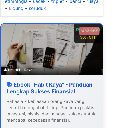
etimologis
•
kacek
•
triplet
•
benci
•
ruaya
•
kidung
•
seruduk
Rp 99.000
🔥 Terlaris
50% OFF
👤
Tim HabitKaya
📚 Ebook "Habit Kaya" - Panduan
Lengkap Sukses Finansial
Rahasia 7 kebiasaan orang kaya yang
terbukti mengubah hidup. Panduan praktis
investasi, bisnis, dan mindset sukses untuk
mencapai kebebasan finansial.