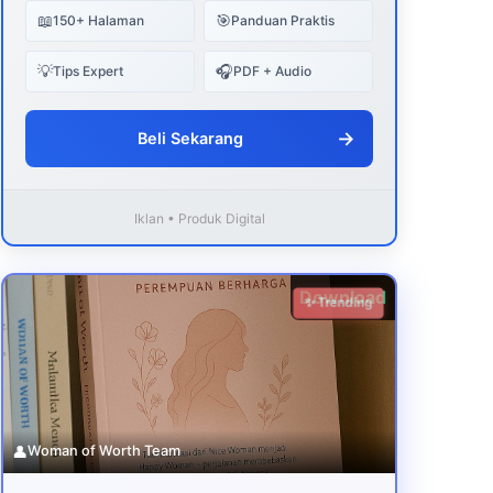
📖
🎯
150+ Halaman
Panduan Praktis
💡
🎧
Tips Expert
PDF + Audio
→
Beli Sekarang
Iklan • Produk Digital
Download
✨ Trending
👤
Woman of Worth Team