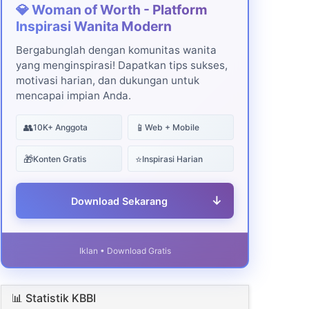
💎 Woman of Worth - Platform
Inspirasi Wanita Modern
Bergabunglah dengan komunitas wanita
yang menginspirasi! Dapatkan tips sukses,
motivasi harian, dan dukungan untuk
mencapai impian Anda.
👥
📱
10K+ Anggota
Web + Mobile
🎁
⭐
Konten Gratis
Inspirasi Harian
↓
Download Sekarang
Iklan • Download Gratis
📊 Statistik KBBI