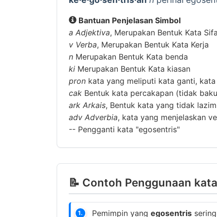
Bantuan Penjelasan Simbol
a
Adjektiva
, Merupakan Bentuk Kata Sif
v
Verba
, Merupakan Bentuk Kata Kerja
n
Merupakan Bentuk Kata benda
ki
Merupakan Bentuk Kata kiasan
pron
kata yang meliputi kata ganti, kata
cak
Bentuk kata percakapan (tidak baku
ark
Arkais
, Bentuk kata yang tidak lazi
adv
Adverbia
, kata yang menjelaskan ver
--
Pengganti kata "egosentris"
📝 Contoh Penggunaan kata 
Pemimpin yang
egosentris
sering
1.