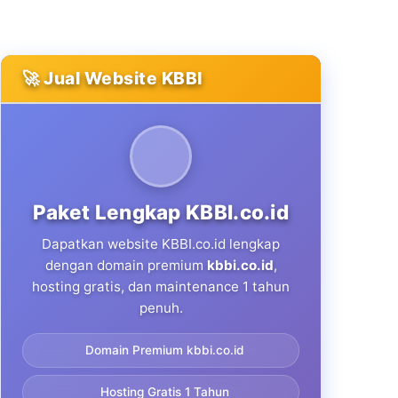
🚀 Jual Website KBBI
Paket Lengkap KBBI.co.id
Dapatkan website KBBI.co.id lengkap
dengan domain premium
kbbi.co.id
,
hosting gratis, dan maintenance 1 tahun
penuh.
Domain Premium kbbi.co.id
Hosting Gratis 1 Tahun