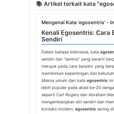
📚 Artikel terkait kata "egos
Mengenal Kata 'egosentris' - I
Kenali Egosentris: Cara 
Sendiri
Dalam bahasa Indonesia, kata
egosen
sendiri dan "sentris" yang berarti be
merujuk pada cara berpikir yang berpu
memikirkan kepentingan dan kebutuhan
Makna umum dari kata
egosentris
ini
lebih populer pada abad ke-20 denga
seperti Carl Rogers dan Abraham M
mengembangkan diri sendiri dan mem
konteks modern,
egosentris
sering d