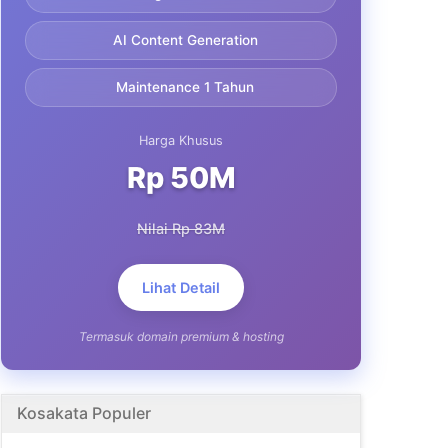
AI Content Generation
Maintenance 1 Tahun
Harga Khusus
Rp 50M
Nilai Rp 83M
Lihat Detail
Termasuk domain premium & hosting
Kosakata Populer