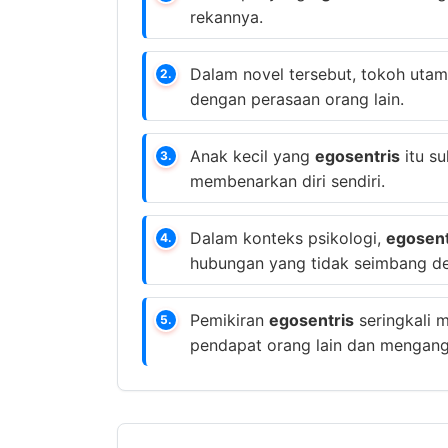
rekannya.
Dalam novel tersebut, tokoh utam
2.
dengan perasaan orang lain.
Anak kecil yang
egosentris
itu su
3.
membenarkan diri sendiri.
Dalam konteks psikologi,
egosent
4.
hubungan yang tidak seimbang de
Pemikiran
egosentris
seringkali 
5.
pendapat orang lain dan mengangg