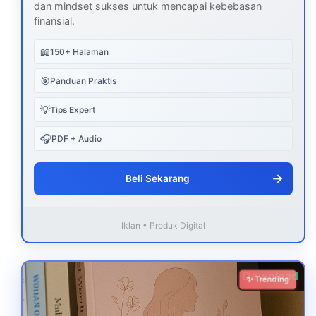
dan mindset sukses untuk mencapai kebebasan
finansial.
📖
150+ Halaman
🎯
Panduan Praktis
💡
Tips Expert
🎧
PDF + Audio
→
Beli Sekarang
Iklan • Produk Digital
Download
✨ Trending