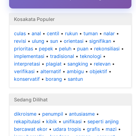
Kosakata Populer
culas
•
anal
•
centil
•
rukun
•
tuman
•
nalar
•
revisi
•
ulung
•
sun
•
orientasi
•
signifikan
•
prioritas
•
pepek
•
peluh
•
puan
•
rekonsiliasi
•
implementasi
•
tradisional
•
teknologi
•
interpretasi
•
plagiat
•
sangking
•
relevan
•
verifikasi
•
alternatif
•
ambigu
•
objektif
•
konservatif
•
borang
•
santun
Sedang Dilihat
dikroisme
•
penumpil
•
antusiasme
•
rekapitulasi
•
kibik
•
unifikasi
•
seperti anjing
bercawat ekor
•
udara tropis
•
grafis
•
mazi
•