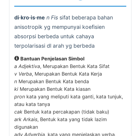
di·kro·is·me
n Fis
sifat beberapa bahan
anisotropik yg mempunyai koefisien
absorpsi berbeda untuk cahaya
terpolarisasi dl arah yg berbeda
Bantuan Penjelasan Simbol
a
Adjektiva
, Merupakan Bentuk Kata Sifat
v
Verba
, Merupakan Bentuk Kata Kerja
n
Merupakan Bentuk Kata benda
ki
Merupakan Bentuk Kata kiasan
pron
kata yang meliputi kata ganti, kata tunjuk,
atau kata tanya
cak
Bentuk kata percakapan (tidak baku)
ark
Arkais
, Bentuk kata yang tidak lazim
digunakan
adv
Adverbia
, kata yang menjelaskan verba,