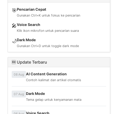
Pencarian Cepat
🎯
Gunakan Ctrl+K untuk fokus ke pencarian
Voice Search
🎤
Klik ikon mikrofon untuk pencarian suara
Dark Mode
🌙
Gunakan Ctrl+D untuk toggle dark mode
🆕 Update Terbaru
AI Content Generation
08 Aug
Contoh kalimat dan artikel otomatis
Dark Mode
07 Aug
Tema gelap untuk kenyamanan mata
Voice Search
06 Aug