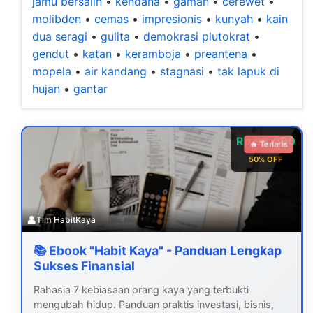
jamu bersalin
•
kendana
•
gaman
•
cerewet
•
molibden
•
cemas
•
impresionis
•
kunyah
•
kain
dua seragi
•
gulita
•
demokrasi plutokrat
•
gendut
•
katan
•
keramboja
•
preantena
•
mopela
•
air kandang
•
stagnasi
•
tak lapuk di
hujan
•
gantar
Rp 99.000
🔥 Terlaris
50% OFF
👤
Tim HabitKaya
📚 Ebook "Habit Kaya" - Panduan Lengkap
Sukses Finansial
Rahasia 7 kebiasaan orang kaya yang terbukti
mengubah hidup. Panduan praktis investasi, bisnis,