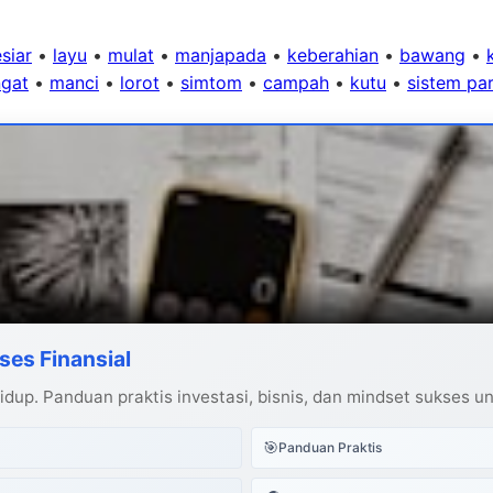
siar
•
layu
•
mulat
•
manjapada
•
keberahian
•
bawang
•
gat
•
manci
•
lorot
•
simtom
•
campah
•
kutu
•
sistem par
ses Finansial
dup. Panduan praktis investasi, bisnis, dan mindset sukses u
🎯
Panduan Praktis