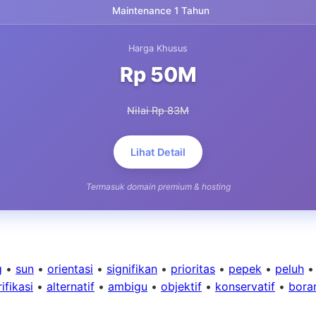
Maintenance 1 Tahun
Harga Khusus
Rp 50M
Nilai Rp 83M
Lihat Detail
Termasuk domain premium & hosting
g
•
sun
•
orientasi
•
signifikan
•
prioritas
•
pepek
•
peluh
ifikasi
•
alternatif
•
ambigu
•
objektif
•
konservatif
•
bora