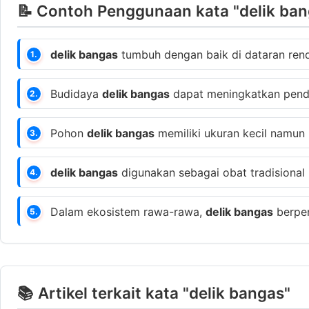
📝 Contoh Penggunaan kata "delik ban
delik bangas
tumbuh dengan baik di dataran ren
1.
Budidaya
delik bangas
dapat meningkatkan penda
2.
Pohon
delik bangas
memiliki ukuran kecil namun m
3.
delik bangas
digunakan sebagai obat tradisional 
4.
Dalam ekosistem rawa-rawa,
delik bangas
berper
5.
📚 Artikel terkait kata "delik bangas"