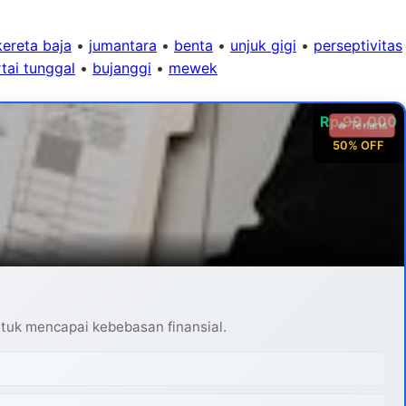
kereta baja
•
jumantara
•
benta
•
unjuk gigi
•
perseptivitas
tai tunggal
•
bujanggi
•
mewek
Rp 99.000
🔥 Terlaris
50% OFF
ntuk mencapai kebebasan finansial.