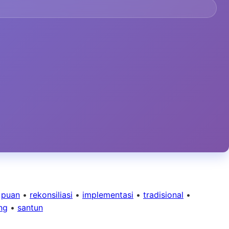
•
puan
•
rekonsiliasi
•
implementasi
•
tradisional
•
ng
•
santun