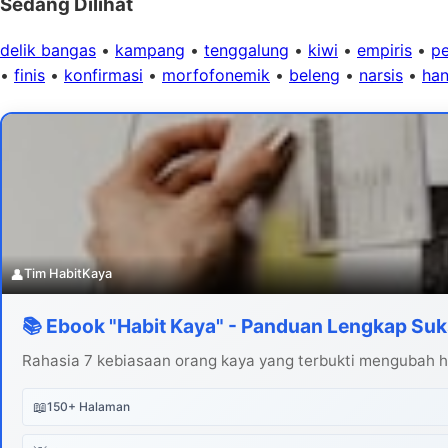
Sedang Dilihat
delik bangas
•
kampang
•
tenggalung
•
kiwi
•
empiris
•
pe
•
finis
•
konfirmasi
•
morfofonemik
•
beleng
•
narsis
•
han
👤
Tim HabitKaya
📚 Ebook "Habit Kaya" - Panduan Lengkap Suk
Rahasia 7 kebiasaan orang kaya yang terbukti mengubah hi
📖
150+ Halaman