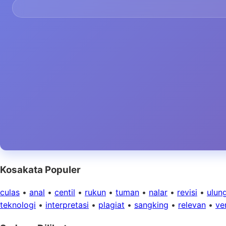
Kosakata Populer
culas
•
anal
•
centil
•
rukun
•
tuman
•
nalar
•
revisi
•
ulun
teknologi
•
interpretasi
•
plagiat
•
sangking
•
relevan
•
ver