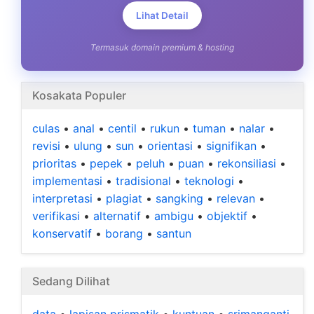
Lihat Detail
Termasuk domain premium & hosting
Kosakata Populer
culas
•
anal
•
centil
•
rukun
•
tuman
•
nalar
•
revisi
•
ulung
•
sun
•
orientasi
•
signifikan
•
prioritas
•
pepek
•
peluh
•
puan
•
rekonsiliasi
•
implementasi
•
tradisional
•
teknologi
•
interpretasi
•
plagiat
•
sangking
•
relevan
•
verifikasi
•
alternatif
•
ambigu
•
objektif
•
konservatif
•
borang
•
santun
Sedang Dilihat