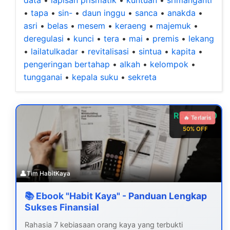
data
•
lapisan prismatik
•
kuntuan
•
srimanganti
•
tapa
•
sin-
•
daun inggu
•
sanca
•
anakda
•
asri
•
belas
•
mesem
•
keraeng
•
majemuk
•
deregulasi
•
kunci
•
tera
•
mai
•
premis
•
lekang
•
lailatulkadar
•
revitalisasi
•
sintua
•
kapita
•
pengeringan bertahap
•
alkah
•
kelompok
•
tungganai
•
kepala suku
•
sekreta
Rp 99.000
🔥 Terlaris
50% OFF
👤
Tim HabitKaya
📚 Ebook "Habit Kaya" - Panduan Lengkap
Sukses Finansial
Rahasia 7 kebiasaan orang kaya yang terbukti