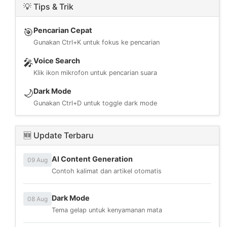
💡 Tips & Trik
Pencarian Cepat
🎯
Gunakan Ctrl+K untuk fokus ke pencarian
Voice Search
🎤
Klik ikon mikrofon untuk pencarian suara
Dark Mode
🌙
Gunakan Ctrl+D untuk toggle dark mode
🆕 Update Terbaru
AI Content Generation
09 Aug
Contoh kalimat dan artikel otomatis
Dark Mode
08 Aug
Tema gelap untuk kenyamanan mata