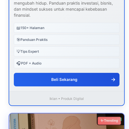
mengubah hidup. Panduan praktis investasi, bisnis,
dan mindset sukses untuk mencapai kebebasan
finansial.
📖
150+ Halaman
🎯
Panduan Praktis
💡
Tips Expert
🎧
PDF + Audio
→
Beli Sekarang
Iklan • Produk Digital
Download
✨ Trending