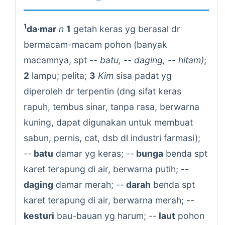
1
da·mar
n
1
getah keras yg berasal dr
bermacam-macam pohon (banyak
macamnya, spt --
batu, -- daging, -- hitam)
;
2
lampu; pelita;
3
Kim
sisa padat yg
diperoleh dr terpentin (dng sifat keras
rapuh, tembus sinar, tanpa rasa, berwarna
kuning, dapat digunakan untuk membuat
sabun, pernis, cat, dsb dl industri farmasi);
--
batu
damar yg keras; --
bunga
benda spt
karet terapung di air, berwarna putih; --
daging
damar merah; --
darah
benda spt
karet terapung di air, berwarna merah; --
kesturi
bau-bauan yg harum; --
laut
pohon