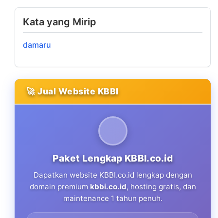
Kata yang Mirip
damaru
🚀 Jual Website KBBI
Paket Lengkap KBBI.co.id
Dapatkan website KBBI.co.id lengkap dengan
domain premium
kbbi.co.id
, hosting gratis, dan
maintenance 1 tahun penuh.