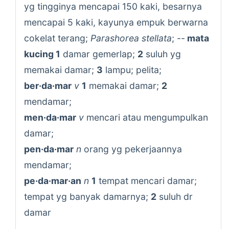
yg tingginya mencapai 150 kaki, besarnya
mencapai 5 kaki, kayunya empuk berwarna
cokelat terang;
Parashorea stellata
; --
mata
kucing 1
damar gemerlap;
2
suluh yg
memakai damar;
3
lampu; pelita;
ber·da·mar
v
1
memakai damar;
2
mendamar;
men·da·mar
v
mencari atau mengumpulkan
damar;
pen·da·mar
n
orang yg pekerjaannya
mendamar;
pe·da·mar·an
n
1
tempat mencari damar;
tempat yg banyak damarnya;
2
suluh dr
damar