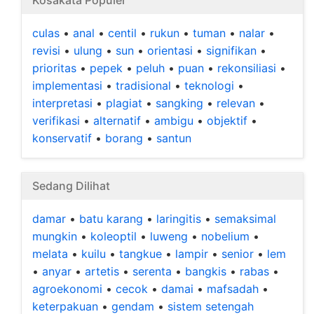
Kosakata Populer
culas
•
anal
•
centil
•
rukun
•
tuman
•
nalar
•
revisi
•
ulung
•
sun
•
orientasi
•
signifikan
•
prioritas
•
pepek
•
peluh
•
puan
•
rekonsiliasi
•
implementasi
•
tradisional
•
teknologi
•
interpretasi
•
plagiat
•
sangking
•
relevan
•
verifikasi
•
alternatif
•
ambigu
•
objektif
•
konservatif
•
borang
•
santun
Sedang Dilihat
damar
•
batu karang
•
laringitis
•
semaksimal
mungkin
•
koleoptil
•
luweng
•
nobelium
•
melata
•
kuilu
•
tangkue
•
lampir
•
senior
•
lem
•
anyar
•
artetis
•
serenta
•
bangkis
•
rabas
•
agroekonomi
•
cecok
•
damai
•
mafsadah
•
keterpakuan
•
gendam
•
sistem setengah