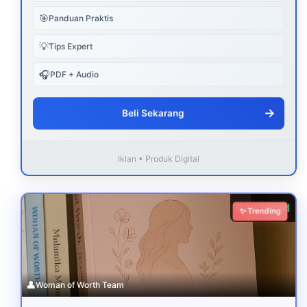
🎯
Panduan Praktis
💡
Tips Expert
🎧
PDF + Audio
→
Beli Sekarang
Iklan • Produk Digital
Download
✨ Trending
👤
Woman of Worth Team