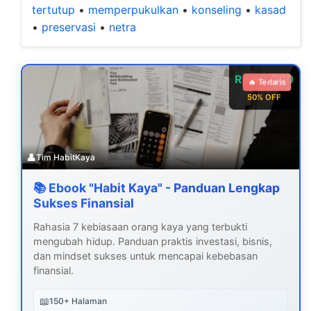
tertutup
•
memperpukulkan
•
konseling
•
kasad
•
preservasi
•
netra
Rp 99.000
🔥 Terlaris
50% OFF
👤
Tim HabitKaya
📚 Ebook "Habit Kaya" - Panduan Lengkap
Sukses Finansial
Rahasia 7 kebiasaan orang kaya yang terbukti
mengubah hidup. Panduan praktis investasi, bisnis,
dan mindset sukses untuk mencapai kebebasan
finansial.
📖
150+ Halaman