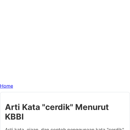
Home
Arti Kata "cerdik" Menurut
KBBI
Arti kata, ejaan, dan contoh penggunaan kata "cerdik"