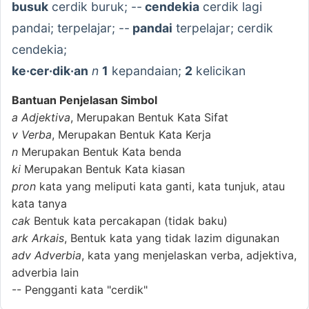
busuk
cerdik buruk; --
cendekia
cerdik lagi
pandai; terpelajar; --
pandai
terpelajar; cerdik
cendekia;
ke·cer·dik·an
n
1
kepandaian;
2
kelicikan
Bantuan Penjelasan Simbol
a
Adjektiva
, Merupakan Bentuk Kata Sifat
v
Verba
, Merupakan Bentuk Kata Kerja
n
Merupakan Bentuk Kata benda
ki
Merupakan Bentuk Kata kiasan
pron
kata yang meliputi kata ganti, kata tunjuk, atau
kata tanya
cak
Bentuk kata percakapan (tidak baku)
ark
Arkais
, Bentuk kata yang tidak lazim digunakan
adv
Adverbia
, kata yang menjelaskan verba, adjektiva,
adverbia lain
--
Pengganti kata "cerdik"