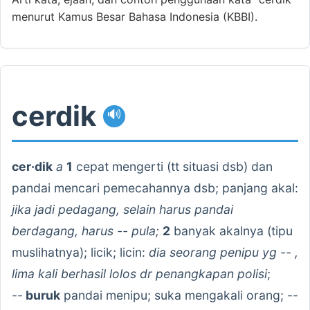
menurut Kamus Besar Bahasa Indonesia (KBBI).
cerdik
🔊
cer·dik
a
1
cepat mengerti (tt situasi dsb) dan
pandai mencari pemecahannya dsb; panjang akal:
jika jadi pedagang, selain harus pandai
berdagang, harus -- pula;
2
banyak akalnya (tipu
muslihatnya); licik; licin:
dia seorang penipu yg -- ,
lima kali berhasil lolos dr penangkapan polisi
;
--
buruk
pandai menipu; suka mengakali orang; --