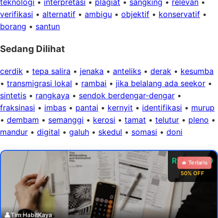
teknologi
•
interpretasi
•
plagiat
•
sangking
•
relevan
•
verifikasi
•
alternatif
•
ambigu
•
objektif
•
konservatif
•
borang
•
santun
Sedang Dilihat
cerdik
•
tepa salira
•
jenaka
•
anteliks
•
derak
•
kesumba
•
transmigrasi lokal
•
rambai
•
jika belalang ada seekor
•
sintetis
•
rangkaya
•
sendok berdengar-dengar
•
fraksinasi
•
imbas
•
pantai
•
kernyit
•
identifikasi
•
murup
•
dembam
•
semanggi
•
kerosi
•
tamat
•
telutur
•
pleno
•
mandur
•
digital
•
galuh
•
skedul
•
somasi
•
doni
Rp 99.000
🔥 Terlaris
50% OFF
👤
Tim HabitKaya