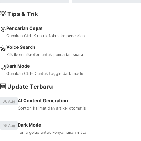
💡 Tips & Trik
Pencarian Cepat
🎯
Gunakan Ctrl+K untuk fokus ke pencarian
Voice Search
🎤
Klik ikon mikrofon untuk pencarian suara
Dark Mode
🌙
Gunakan Ctrl+D untuk toggle dark mode
🆕 Update Terbaru
AI Content Generation
06 Aug
Contoh kalimat dan artikel otomatis
Dark Mode
05 Aug
Tema gelap untuk kenyamanan mata