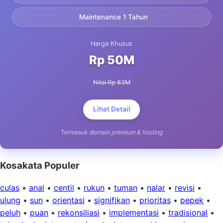
Maintenance 1 Tahun
Harga Khusus
Rp 50M
Nilai Rp 83M
Lihat Detail
Termasuk domain premium & hosting
Kosakata Populer
culas
•
anal
•
centil
•
rukun
•
tuman
•
nalar
•
revisi
•
ulung
•
sun
•
orientasi
•
signifikan
•
prioritas
•
pepek
•
peluh
•
puan
•
rekonsiliasi
•
implementasi
•
tradisional
•