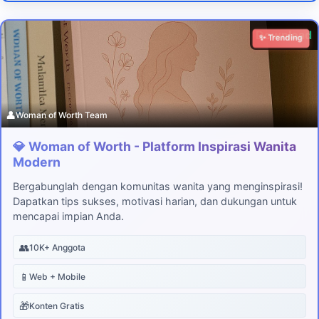
Download
✨ Trending
👤
Woman of Worth Team
💎 Woman of Worth - Platform Inspirasi Wanita
Modern
Bergabunglah dengan komunitas wanita yang menginspirasi!
Dapatkan tips sukses, motivasi harian, dan dukungan untuk
mencapai impian Anda.
👥
10K+ Anggota
📱
Web + Mobile
🎁
Konten Gratis