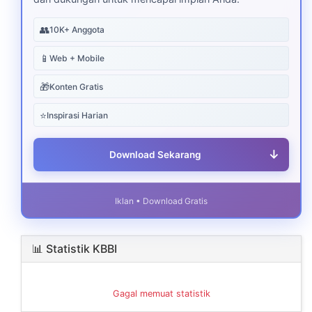
👥
10K+ Anggota
📱
Web + Mobile
🎁
Konten Gratis
⭐
Inspirasi Harian
↓
Download Sekarang
Iklan • Download Gratis
📊 Statistik KBBI
Gagal memuat statistik