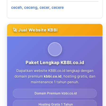
ceceh
,
ceceng
,
cecer
,
cecere
🚀 Jual Website KBBI
Paket Lengkap KBBI.co.id
Dapatkan website KBBI.co.id lengkap dengan
domain premium
kbbi.co.id
, hosting gratis, dan
maintenance 1 tahun penuh.
Domain Premium kbbi.co.id
Hosting Gratis 1 Tahun