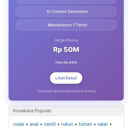
AI Content Generation
Maintenance 1 Tahun
Harga Khusus
Rp 50M
Nilai Rp 83M
Lihat Detail
Termasuk domain premium & hosting
Kosakata Populer
culas
•
anal
•
centil
•
rukun
•
tuman
•
nalar
•