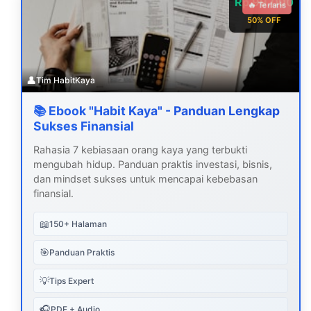
Rp 99.000
🔥 Terlaris
50% OFF
👤
Tim HabitKaya
📚 Ebook "Habit Kaya" - Panduan Lengkap
Sukses Finansial
Rahasia 7 kebiasaan orang kaya yang terbukti
mengubah hidup. Panduan praktis investasi, bisnis,
dan mindset sukses untuk mencapai kebebasan
finansial.
📖
150+ Halaman
🎯
Panduan Praktis
💡
Tips Expert
🎧
PDF + Audio