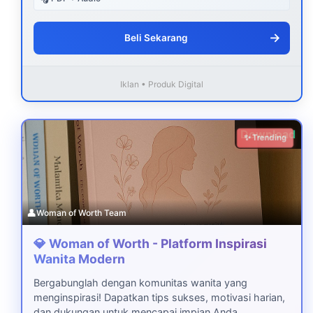
→
Beli Sekarang
Iklan • Produk Digital
Download
✨ Trending
👤
Woman of Worth Team
💎 Woman of Worth - Platform Inspirasi
Wanita Modern
Bergabunglah dengan komunitas wanita yang
menginspirasi! Dapatkan tips sukses, motivasi harian,
dan dukungan untuk mencapai impian Anda.