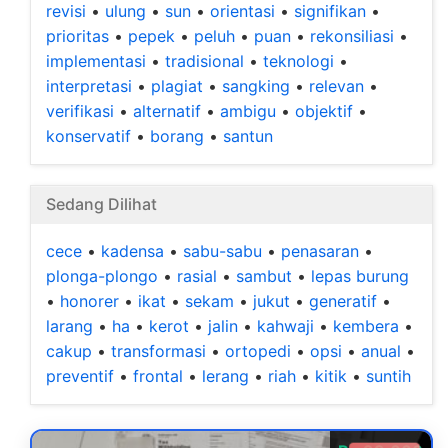
revisi
•
ulung
•
sun
•
orientasi
•
signifikan
•
prioritas
•
pepek
•
peluh
•
puan
•
rekonsiliasi
•
implementasi
•
tradisional
•
teknologi
•
interpretasi
•
plagiat
•
sangking
•
relevan
•
verifikasi
•
alternatif
•
ambigu
•
objektif
•
konservatif
•
borang
•
santun
Sedang Dilihat
cece
•
kadensa
•
sabu-sabu
•
penasaran
•
plonga-plongo
•
rasial
•
sambut
•
lepas burung
•
honorer
•
ikat
•
sekam
•
jukut
•
generatif
•
larang
•
ha
•
kerot
•
jalin
•
kahwaji
•
kembera
•
cakup
•
transformasi
•
ortopedi
•
opsi
•
anual
•
preventif
•
frontal
•
lerang
•
riah
•
kitik
•
suntih