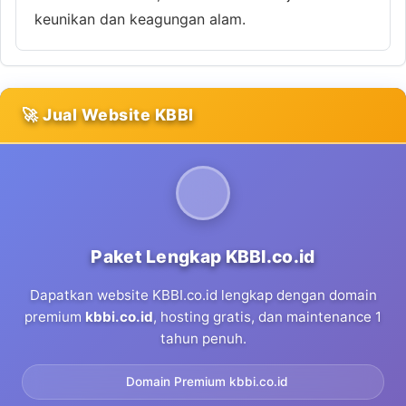
keunikan dan keagungan alam.
🚀 Jual Website KBBI
Paket Lengkap KBBI.co.id
Dapatkan website KBBI.co.id lengkap dengan domain
premium
kbbi.co.id
, hosting gratis, dan maintenance 1
tahun penuh.
Domain Premium kbbi.co.id