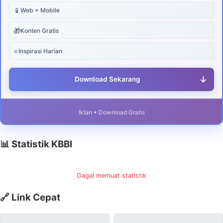
📱
Web + Mobile
🎁
Konten Gratis
⭐
Inspirasi Harian
↓
Download Sekarang
Iklan • Download Gratis
📊 Statistik KBBI
Gagal memuat statistik
🔗 Link Cepat