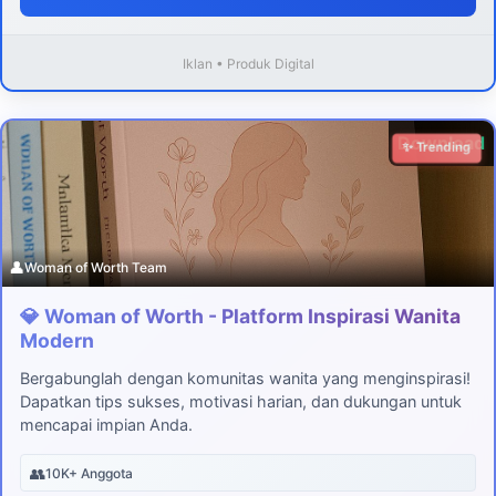
Iklan • Produk Digital
Download
✨ Trending
👤
Woman of Worth Team
💎 Woman of Worth - Platform Inspirasi Wanita
Modern
Bergabunglah dengan komunitas wanita yang menginspirasi!
Dapatkan tips sukses, motivasi harian, dan dukungan untuk
mencapai impian Anda.
👥
10K+ Anggota