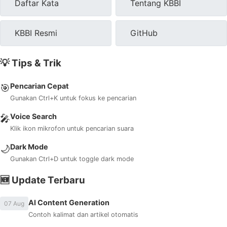
Daftar Kata
Tentang KBBI
KBBI Resmi
GitHub
💡 Tips & Trik
Pencarian Cepat
🎯
Gunakan Ctrl+K untuk fokus ke pencarian
Voice Search
🎤
Klik ikon mikrofon untuk pencarian suara
Dark Mode
🌙
Gunakan Ctrl+D untuk toggle dark mode
🆕 Update Terbaru
AI Content Generation
07 Aug
Contoh kalimat dan artikel otomatis