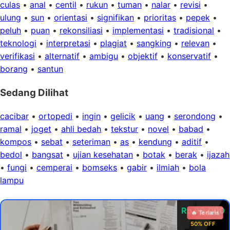
culas
•
anal
•
centil
•
rukun
•
tuman
•
nalar
•
revisi
•
ulung
•
sun
•
orientasi
•
signifikan
•
prioritas
•
pepek
•
peluh
•
puan
•
rekonsiliasi
•
implementasi
•
tradisional
•
teknologi
•
interpretasi
•
plagiat
•
sangking
•
relevan
•
verifikasi
•
alternatif
•
ambigu
•
objektif
•
konservatif
•
borang
•
santun
Sedang Dilihat
cacibar
•
ortopedi
•
ingin
•
gelicik
•
uang
•
serondong
•
ramal
•
joget
•
ahli bedah
•
tekstur
•
novel
•
babad
•
kompos
•
sebat
•
seteriman
•
as
•
kendung
•
aditif
•
bedol
•
bangsat
•
ujian kesehatan
•
botak
•
berak
•
ijazah
•
fungi
•
cemperai
•
bomseks
•
gabir
•
ilmiah
•
bola
lampu
Rp 99.000
🔥 Terlaris
50% OFF