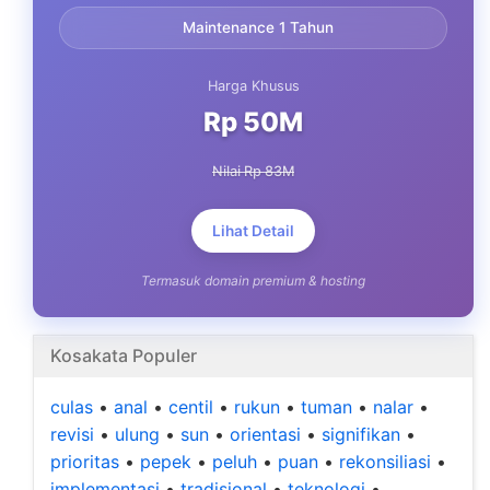
Maintenance 1 Tahun
Harga Khusus
Rp 50M
Nilai Rp 83M
Lihat Detail
Termasuk domain premium & hosting
Kosakata Populer
culas
•
anal
•
centil
•
rukun
•
tuman
•
nalar
•
revisi
•
ulung
•
sun
•
orientasi
•
signifikan
•
prioritas
•
pepek
•
peluh
•
puan
•
rekonsiliasi
•
implementasi
•
tradisional
•
teknologi
•