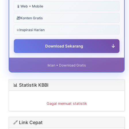
📱
Web + Mobile
🎁
Konten Gratis
⭐
Inspirasi Harian
↓
Download Sekarang
Iklan • Download Gratis
📊 Statistik KBBI
Gagal memuat statistik
🔗 Link Cepat