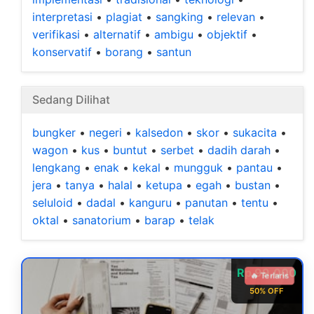
interpretasi
•
plagiat
•
sangking
•
relevan
•
verifikasi
•
alternatif
•
ambigu
•
objektif
•
konservatif
•
borang
•
santun
Sedang Dilihat
bungker
•
negeri
•
kalsedon
•
skor
•
sukacita
•
wagon
•
kus
•
buntut
•
serbet
•
dadih darah
•
lengkang
•
enak
•
kekal
•
mungguk
•
pantau
•
jera
•
tanya
•
halal
•
ketupa
•
egah
•
bustan
•
seluloid
•
dadal
•
kanguru
•
panutan
•
tentu
•
oktal
•
sanatorium
•
barap
•
telak
Rp 99.000
🔥 Terlaris
50% OFF