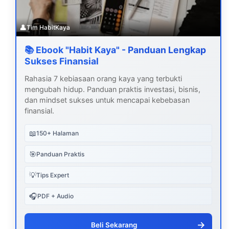
👤
Tim HabitKaya
📚 Ebook "Habit Kaya" - Panduan Lengkap
Sukses Finansial
Rahasia 7 kebiasaan orang kaya yang terbukti
mengubah hidup. Panduan praktis investasi, bisnis,
dan mindset sukses untuk mencapai kebebasan
finansial.
📖
150+ Halaman
🎯
Panduan Praktis
💡
Tips Expert
🎧
PDF + Audio
→
Beli Sekarang