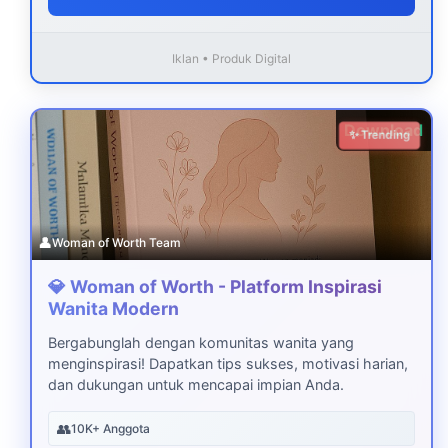
Iklan • Produk Digital
Download
✨ Trending
👤
Woman of Worth Team
💎 Woman of Worth - Platform Inspirasi
Wanita Modern
Bergabunglah dengan komunitas wanita yang
menginspirasi! Dapatkan tips sukses, motivasi harian,
dan dukungan untuk mencapai impian Anda.
👥
10K+ Anggota