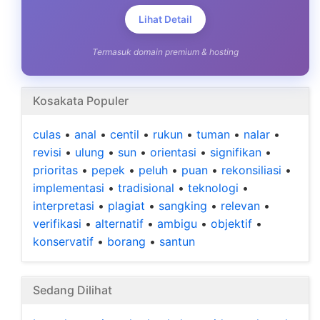
Lihat Detail
Termasuk domain premium & hosting
Kosakata Populer
culas
•
anal
•
centil
•
rukun
•
tuman
•
nalar
•
revisi
•
ulung
•
sun
•
orientasi
•
signifikan
•
prioritas
•
pepek
•
peluh
•
puan
•
rekonsiliasi
•
implementasi
•
tradisional
•
teknologi
•
interpretasi
•
plagiat
•
sangking
•
relevan
•
verifikasi
•
alternatif
•
ambigu
•
objektif
•
konservatif
•
borang
•
santun
Sedang Dilihat