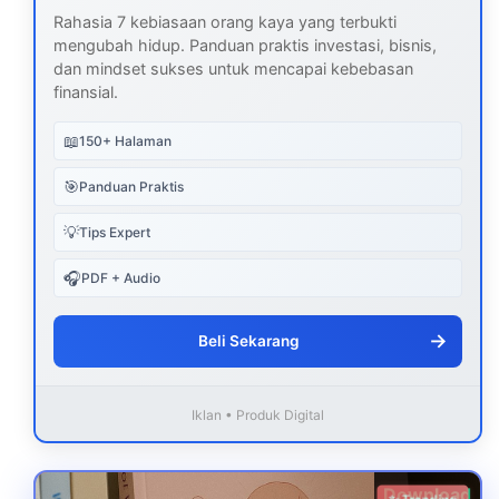
Rahasia 7 kebiasaan orang kaya yang terbukti
mengubah hidup. Panduan praktis investasi, bisnis,
dan mindset sukses untuk mencapai kebebasan
finansial.
📖
150+ Halaman
🎯
Panduan Praktis
💡
Tips Expert
🎧
PDF + Audio
→
Beli Sekarang
Iklan • Produk Digital
Download