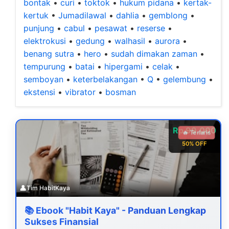
bontak
•
curi
•
toktok
•
hukum pidana
•
kertak-
kertuk
•
Jumadilawal
•
dahlia
•
gemblong
•
punjung
•
cabul
•
pesawat
•
reserse
•
elektrokusi
•
gedung
•
walhasil
•
aurora
•
benang sutra
•
hero
•
sudah dimakan zaman
•
tempurung
•
batai
•
hipergami
•
celak
•
semboyan
•
keterbelakangan
•
Q
•
gelembung
•
ekstensi
•
vibrator
•
bosman
Rp 99.000
🔥 Terlaris
50% OFF
👤
Tim HabitKaya
📚 Ebook "Habit Kaya" - Panduan Lengkap
Sukses Finansial