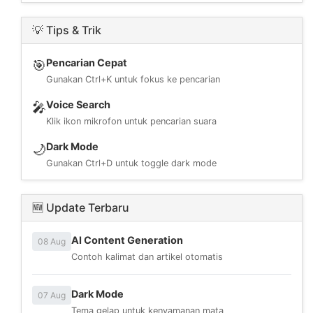
💡 Tips & Trik
Pencarian Cepat
🎯
Gunakan Ctrl+K untuk fokus ke pencarian
Voice Search
🎤
Klik ikon mikrofon untuk pencarian suara
Dark Mode
🌙
Gunakan Ctrl+D untuk toggle dark mode
🆕 Update Terbaru
AI Content Generation
08 Aug
Contoh kalimat dan artikel otomatis
Dark Mode
07 Aug
Tema gelap untuk kenyamanan mata