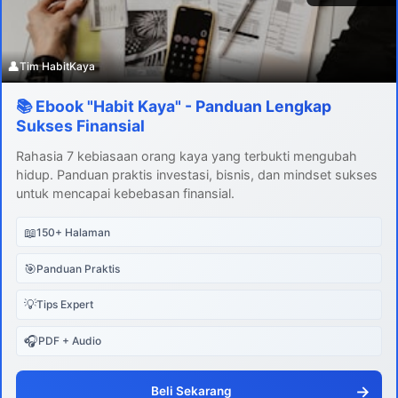
👤
Tim HabitKaya
📚 Ebook "Habit Kaya" - Panduan Lengkap
Sukses Finansial
Rahasia 7 kebiasaan orang kaya yang terbukti mengubah
hidup. Panduan praktis investasi, bisnis, dan mindset sukses
untuk mencapai kebebasan finansial.
📖
150+ Halaman
🎯
Panduan Praktis
💡
Tips Expert
🎧
PDF + Audio
→
Beli Sekarang