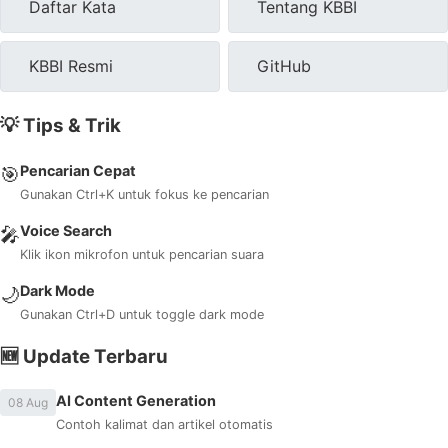
Daftar Kata
Tentang KBBI
KBBI Resmi
GitHub
💡 Tips & Trik
Pencarian Cepat
🎯
Gunakan Ctrl+K untuk fokus ke pencarian
Voice Search
🎤
Klik ikon mikrofon untuk pencarian suara
Dark Mode
🌙
Gunakan Ctrl+D untuk toggle dark mode
🆕 Update Terbaru
AI Content Generation
08 Aug
Contoh kalimat dan artikel otomatis