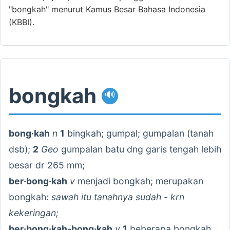
"bongkah" menurut Kamus Besar Bahasa Indonesia
(KBBI).
bongkah
🔊
bong·kah
n
1
bingkah; gumpal; gumpalan (tanah
dsb);
2
Geo
gumpalan batu dng garis tengah lebih
besar dr 265 mm;
ber·bong·kah
v
menjadi bongkah; merupakan
bongkah:
sawah itu tanahnya sudah - krn
kekeringan;
ber·bong·kah-bong·kah
v
1
beberapa bongkah