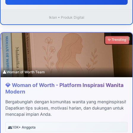
Iklan • Produk Digital
Download
✨ Trending
👤
Woman of Worth Team
💎 Woman of Worth - Platform Inspirasi Wanita
Modern
Bergabunglah dengan komunitas wanita yang menginspirasi!
Dapatkan tips sukses, motivasi harian, dan dukungan untuk
mencapai impian Anda.
👥
10K+ Anggota