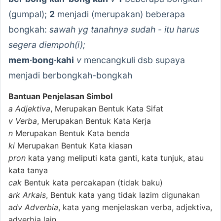
(gumpal);
2
menjadi (merupakan) beberapa
bongkah:
sawah yg tanahnya sudah - itu harus
segera diempoh(i);
mem·bong·kahi
v
mencangkuli dsb supaya
menjadi berbongkah-bongkah
Bantuan Penjelasan Simbol
a
Adjektiva
, Merupakan Bentuk Kata Sifat
v
Verba
, Merupakan Bentuk Kata Kerja
n
Merupakan Bentuk Kata benda
ki
Merupakan Bentuk Kata kiasan
pron
kata yang meliputi kata ganti, kata tunjuk, atau
kata tanya
cak
Bentuk kata percakapan (tidak baku)
ark
Arkais
, Bentuk kata yang tidak lazim digunakan
adv
Adverbia
, kata yang menjelaskan verba, adjektiva,
adverbia lain