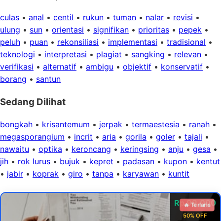
culas
•
anal
•
centil
•
rukun
•
tuman
•
nalar
•
revisi
•
ulung
•
sun
•
orientasi
•
signifikan
•
prioritas
•
pepek
•
peluh
•
puan
•
rekonsiliasi
•
implementasi
•
tradisional
•
teknologi
•
interpretasi
•
plagiat
•
sangking
•
relevan
•
verifikasi
•
alternatif
•
ambigu
•
objektif
•
konservatif
•
borang
•
santun
Sedang Dilihat
bongkah
•
krisantemum
•
jerpak
•
termaestesia
•
ranah
•
megasporangium
•
incrit
•
aria
•
gorila
•
goler
•
tajali
•
nawaitu
•
optika
•
keroncang
•
keringsing
•
anju
•
gesa
•
jih
•
rok lurus
•
bujuk
•
kepret
•
padasan
•
kupon
•
kentut
•
jabir
•
koprak
•
giro
•
tanpa
•
karyawan
•
kuntit
Rp 99.000
🔥 Terlaris
50% OFF