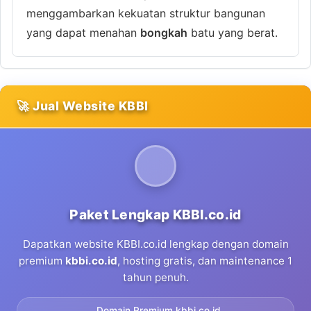
menggambarkan kekuatan struktur bangunan
yang dapat menahan
bongkah
batu yang berat.
🚀 Jual Website KBBI
Paket Lengkap KBBI.co.id
Dapatkan website KBBI.co.id lengkap dengan domain
premium
kbbi.co.id
, hosting gratis, dan maintenance 1
tahun penuh.
Domain Premium kbbi.co.id