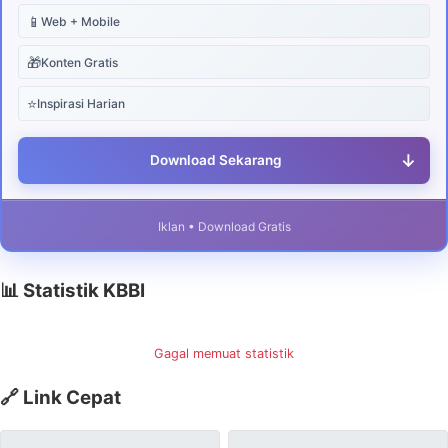
📱
Web + Mobile
🎁
Konten Gratis
⭐
Inspirasi Harian
↓
Download Sekarang
Iklan • Download Gratis
📊 Statistik KBBI
Gagal memuat statistik
🔗 Link Cepat