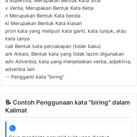
a
Adjektiva
, Merupakan Bentuk Kata Sifat
v
Verba
, Merupakan Bentuk Kata Kerja
n
Merupakan Bentuk Kata benda
ki
Merupakan Bentuk Kata kiasan
pron
kata yang meliputi kata ganti, kata tunjuk, atau
kata tanya
cak
Bentuk kata percakapan (tidak baku)
ark
Arkais
, Bentuk kata yang tidak lazim digunakan
adv
Adverbia
, kata yang menjelaskan verba, adjektiva,
adverbia lain
--
Pengganti kata "biring"
📝 Contoh Penggunaan kata "biring" dalam
Kalimat
1.