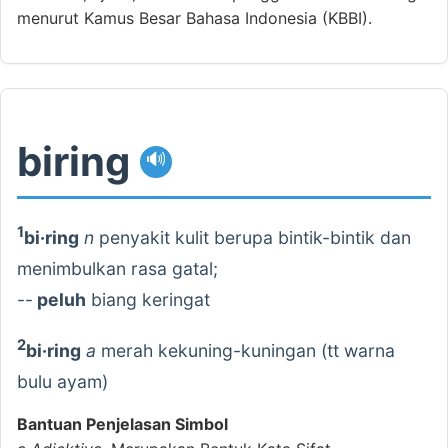
menurut Kamus Besar Bahasa Indonesia (KBBI).
biring
🔊
1
bi·ring
n
penyakit kulit berupa bintik-bintik dan
menimbulkan rasa gatal;
--
peluh
biang keringat
2
bi·ring
a
merah kekuning-kuningan (tt warna
bulu ayam)
Bantuan Penjelasan Simbol