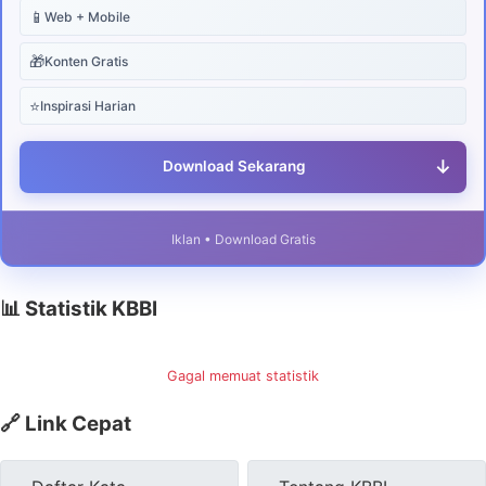
📱
Web + Mobile
🎁
Konten Gratis
⭐
Inspirasi Harian
↓
Download Sekarang
Iklan • Download Gratis
📊 Statistik KBBI
Gagal memuat statistik
🔗 Link Cepat