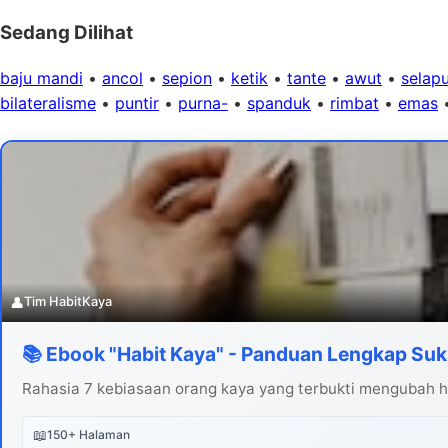
Sedang Dilihat
baju mandi
•
ancol
•
sepion
•
ketik
•
tante
•
awut
•
selap
bilateralisme
•
puntir
•
purna-
•
spanduk
•
rimbat
•
emas
👤
Tim HabitKaya
📚 Ebook "Habit Kaya" - Panduan Lengkap Suk
Rahasia 7 kebiasaan orang kaya yang terbukti mengubah hi
📖
150+ Halaman