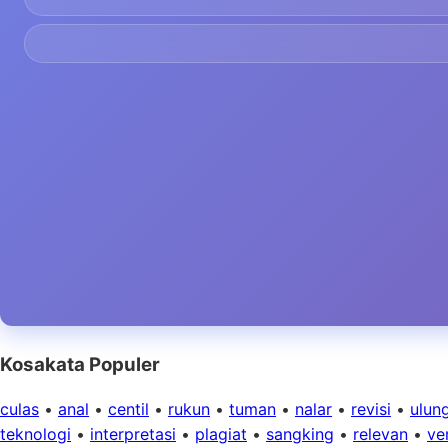
Kosakata Populer
culas
•
anal
•
centil
•
rukun
•
tuman
•
nalar
•
revisi
•
ulun
teknologi
•
interpretasi
•
plagiat
•
sangking
•
relevan
•
ver