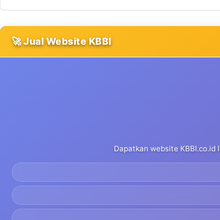
🚀 Jual Website KBBI
Dapatkan website KBBI.co.id