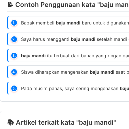
📝 Contoh Penggunaan kata "baju mand
Bapak membeli
baju mandi
baru untuk digunakan 
1.
Saya harus mengganti
baju mandi
setelah mandi 
2.
baju mandi
itu terbuat dari bahan yang ringan d
3.
Siswa diharapkan mengenakan
baju mandi
saat b
4.
Pada musim panas, saya sering mengenakan
baj
5.
📚 Artikel terkait kata "baju mandi"