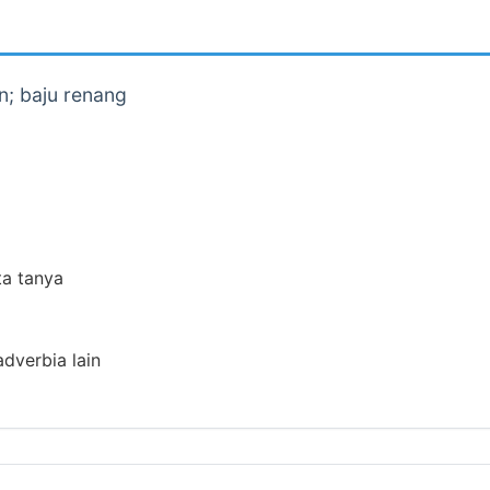
n; baju renang
ta tanya
adverbia lain