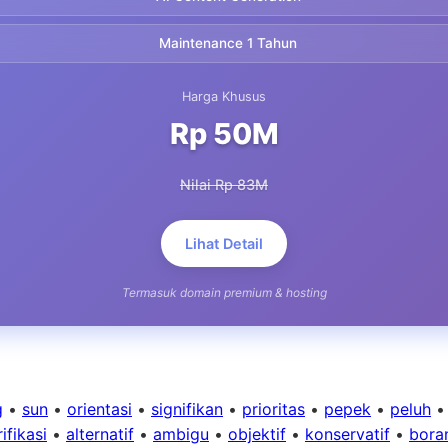
Maintenance 1 Tahun
Harga Khusus
Rp 50M
Nilai Rp 83M
Lihat Detail
Termasuk domain premium & hosting
g
•
sun
•
orientasi
•
signifikan
•
prioritas
•
pepek
•
peluh
ifikasi
•
alternatif
•
ambigu
•
objektif
•
konservatif
•
bora