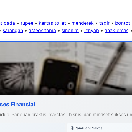
ut dada
•
rupee
•
kertas toilet
•
menderek
•
tadir
•
bontot
•
sarangan
•
asteositoma
•
sinonim
•
lenyap
•
anak emas
ses Finansial
dup. Panduan praktis investasi, bisnis, dan mindset sukses u
🎯
Panduan Praktis