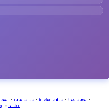
•
puan
•
rekonsiliasi
•
implementasi
•
tradisional
•
ng
•
santun