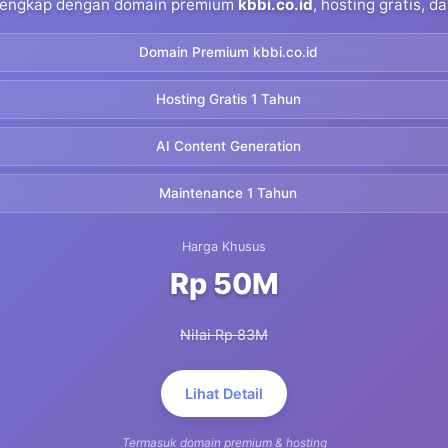
 lengkap dengan domain premium
kbbi.co.id
, hosting gratis, 
Domain Premium kbbi.co.id
Hosting Gratis 1 Tahun
AI Content Generation
Maintenance 1 Tahun
Harga Khusus
Rp 50M
Nilai Rp 83M
Lihat Detail
Termasuk domain premium & hosting