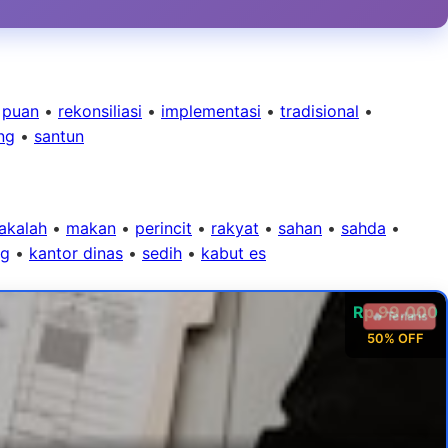
•
puan
•
rekonsiliasi
•
implementasi
•
tradisional
•
ng
•
santun
akalah
•
makan
•
perincit
•
rakyat
•
sahan
•
sahda
•
ng
•
kantor dinas
•
sedih
•
kabut es
Rp 99.000
🔥 Terlaris
50% OFF