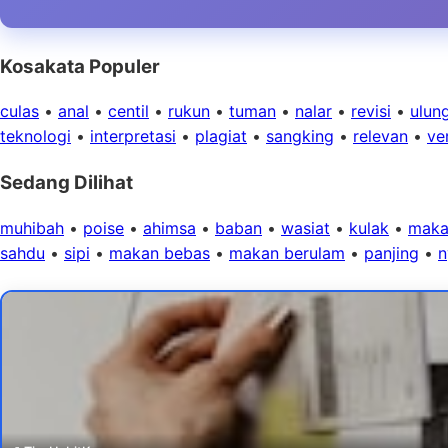
Kosakata Populer
culas
•
anal
•
centil
•
rukun
•
tuman
•
nalar
•
revisi
•
ulun
teknologi
•
interpretasi
•
plagiat
•
sangking
•
relevan
•
ver
Sedang Dilihat
muhibah
•
poise
•
ahimsa
•
baban
•
wasiat
•
kulak
•
maka
sahdu
•
sipi
•
makan bebas
•
makan berulam
•
panjing
•
n