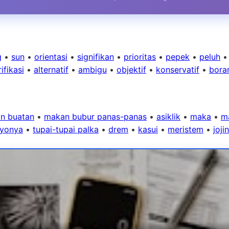
g
•
sun
•
orientasi
•
signifikan
•
prioritas
•
pepek
•
peluh
ifikasi
•
alternatif
•
ambigu
•
objektif
•
konservatif
•
bora
n buatan
•
makan bubur panas-panas
•
asiklik
•
maka
•
m
yonya
•
tupai-tupai palka
•
drem
•
kasui
•
meristem
•
joji