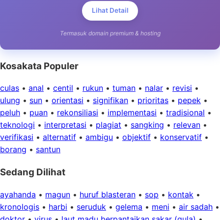
Lihat Detail
Termasuk domain premium & hosting
Kosakata Populer
culas
•
anal
•
centil
•
rukun
•
tuman
•
nalar
•
revisi
•
ulung
•
sun
•
orientasi
•
signifikan
•
prioritas
•
pepek
•
peluh
•
puan
•
rekonsiliasi
•
implementasi
•
tradisional
•
teknologi
•
interpretasi
•
plagiat
•
sangking
•
relevan
•
verifikasi
•
alternatif
•
ambigu
•
objektif
•
konservatif
•
borang
•
santun
Sedang Dilihat
ayahanda
•
magun
•
huruf blasteran
•
sop
•
kontak
•
kronologis
•
harbi
•
seruduk
•
gelema
•
meni
•
air sadah
•
doktor
•
virus
•
laut madu berpantaikan sakar (gula)
•