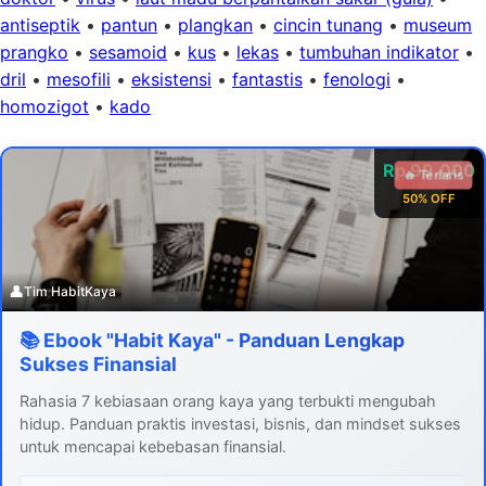
antiseptik
•
pantun
•
plangkan
•
cincin tunang
•
museum
prangko
•
sesamoid
•
kus
•
lekas
•
tumbuhan indikator
•
dril
•
mesofili
•
eksistensi
•
fantastis
•
fenologi
•
homozigot
•
kado
Rp 99.000
🔥 Terlaris
50% OFF
👤
Tim HabitKaya
📚 Ebook "Habit Kaya" - Panduan Lengkap
Sukses Finansial
Rahasia 7 kebiasaan orang kaya yang terbukti mengubah
hidup. Panduan praktis investasi, bisnis, dan mindset sukses
untuk mencapai kebebasan finansial.