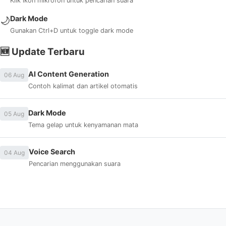
Klik ikon mikrofon untuk pencarian suara
Dark Mode
🌙
Gunakan Ctrl+D untuk toggle dark mode
🆕 Update Terbaru
AI Content Generation
06 Aug
Contoh kalimat dan artikel otomatis
Dark Mode
05 Aug
Tema gelap untuk kenyamanan mata
Voice Search
04 Aug
Pencarian menggunakan suara