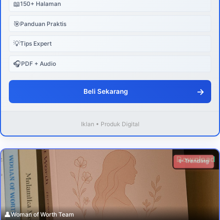
📖
150+ Halaman
🎯
Panduan Praktis
💡
Tips Expert
🎧
PDF + Audio
→
Beli Sekarang
Iklan • Produk Digital
Download
✨ Trending
👤
Woman of Worth Team