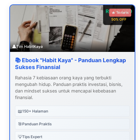
Rp 99.000
🔥 Terlaris
50% OFF
👤
Tim HabitKaya
📚 Ebook "Habit Kaya" - Panduan Lengkap
Sukses Finansial
Rahasia 7 kebiasaan orang kaya yang terbukti
mengubah hidup. Panduan praktis investasi, bisnis,
dan mindset sukses untuk mencapai kebebasan
finansial.
📖
150+ Halaman
🎯
Panduan Praktis
💡
Tips Expert