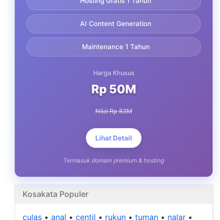
Hosting Gratis 1 Tahun
AI Content Generation
Maintenance 1 Tahun
Harga Khusus
Rp 50M
Nilai Rp 83M
Lihat Detail
Termasuk domain premium & hosting
Kosakata Populer
culas
•
anal
•
centil
•
rukun
•
tuman
•
nalar
•