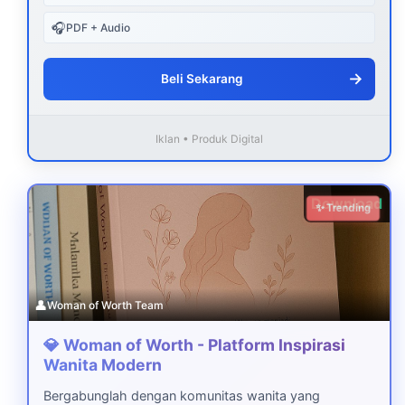
🎧
PDF + Audio
→
Beli Sekarang
Iklan • Produk Digital
Download
✨ Trending
👤
Woman of Worth Team
💎 Woman of Worth - Platform Inspirasi
Wanita Modern
Bergabunglah dengan komunitas wanita yang