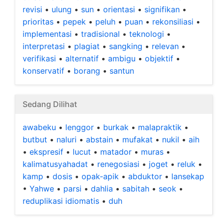
revisi
•
ulung
•
sun
•
orientasi
•
signifikan
•
prioritas
•
pepek
•
peluh
•
puan
•
rekonsiliasi
•
implementasi
•
tradisional
•
teknologi
•
interpretasi
•
plagiat
•
sangking
•
relevan
•
verifikasi
•
alternatif
•
ambigu
•
objektif
•
konservatif
•
borang
•
santun
Sedang Dilihat
awabeku
•
lenggor
•
burkak
•
malapraktik
•
butbut
•
naluri
•
abstain
•
mufakat
•
nukil
•
aih
•
ekspresif
•
lucut
•
matador
•
muras
•
kalimatusyahadat
•
renegosiasi
•
joget
•
reluk
•
kamp
•
dosis
•
opak-apik
•
abduktor
•
lansekap
•
Yahwe
•
parsi
•
dahlia
•
sabitah
•
seok
•
reduplikasi idiomatis
•
duh