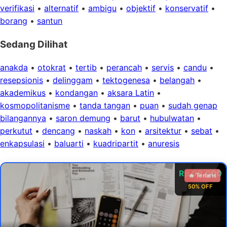
verifikasi
•
alternatif
•
ambigu
•
objektif
•
konservatif
•
borang
•
santun
Sedang Dilihat
anakda
•
otokrat
•
tertib
•
perancah
•
servis
•
candu
•
resepsionis
•
delinggam
•
tektogenesa
•
belangah
•
akademikus
•
kondangan
•
aksara Latin
•
kosmopolitanisme
•
tanda tangan
•
puan
•
sudah genap
bilangannya
•
saron demung
•
barut
•
hubulwatan
•
perkutut
•
dencang
•
naskah
•
kon
•
arsitektur
•
sebat
•
enkapsulasi
•
baluarti
•
kuadripartit
•
anuresis
Rp 99.000
🔥 Terlaris
50% OFF