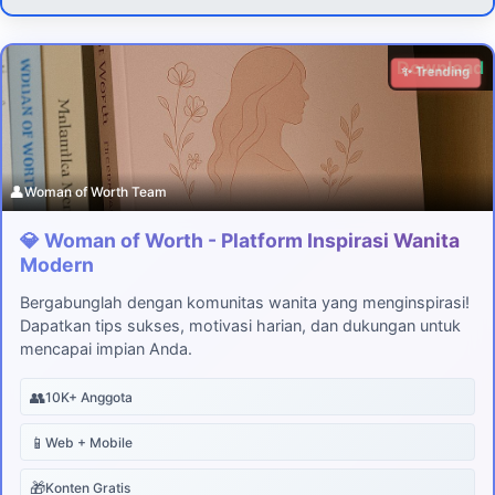
Download
✨ Trending
👤
Woman of Worth Team
💎 Woman of Worth - Platform Inspirasi Wanita
Modern
Bergabunglah dengan komunitas wanita yang menginspirasi!
Dapatkan tips sukses, motivasi harian, dan dukungan untuk
mencapai impian Anda.
👥
10K+ Anggota
📱
Web + Mobile
🎁
Konten Gratis