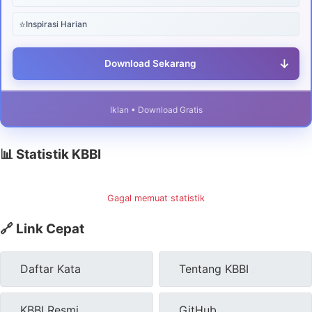
⭐
Inspirasi Harian
↓
Download Sekarang
Iklan • Download Gratis
📊 Statistik KBBI
Gagal memuat statistik
🔗 Link Cepat
Daftar Kata
Tentang KBBI
KBBI Resmi
GitHub