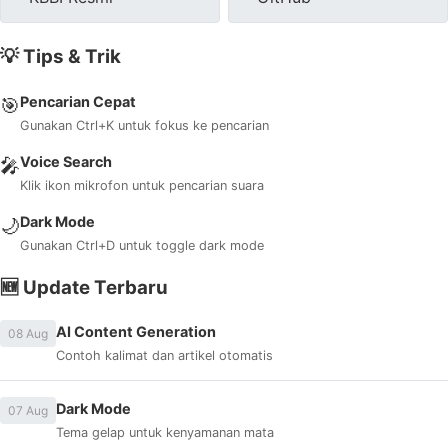
💡 Tips & Trik
Pencarian Cepat
🎯
Gunakan Ctrl+K untuk fokus ke pencarian
Voice Search
🎤
Klik ikon mikrofon untuk pencarian suara
Dark Mode
🌙
Gunakan Ctrl+D untuk toggle dark mode
🆕 Update Terbaru
AI Content Generation
08 Aug
Contoh kalimat dan artikel otomatis
Dark Mode
07 Aug
Tema gelap untuk kenyamanan mata