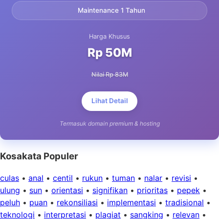
Maintenance 1 Tahun
Harga Khusus
Rp 50M
Nilai Rp 83M
Lihat Detail
Termasuk domain premium & hosting
Kosakata Populer
culas
•
anal
•
centil
•
rukun
•
tuman
•
nalar
•
revisi
•
ulung
•
sun
•
orientasi
•
signifikan
•
prioritas
•
pepek
•
peluh
•
puan
•
rekonsiliasi
•
implementasi
•
tradisional
•
teknologi
•
interpretasi
•
plagiat
•
sangking
•
relevan
•