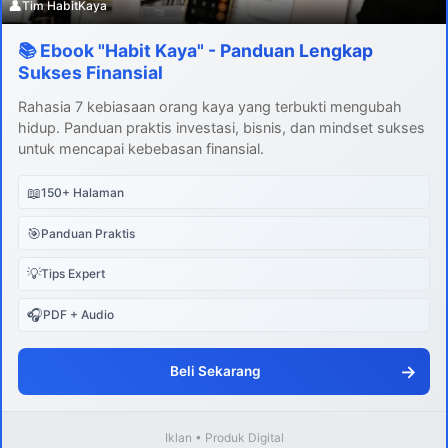
👤
Tim HabitKaya
📚 Ebook "Habit Kaya" - Panduan Lengkap
Sukses Finansial
Rahasia 7 kebiasaan orang kaya yang terbukti mengubah
hidup. Panduan praktis investasi, bisnis, dan mindset sukses
untuk mencapai kebebasan finansial.
📖
150+ Halaman
🎯
Panduan Praktis
💡
Tips Expert
🎧
PDF + Audio
→
Beli Sekarang
Iklan • Produk Digital