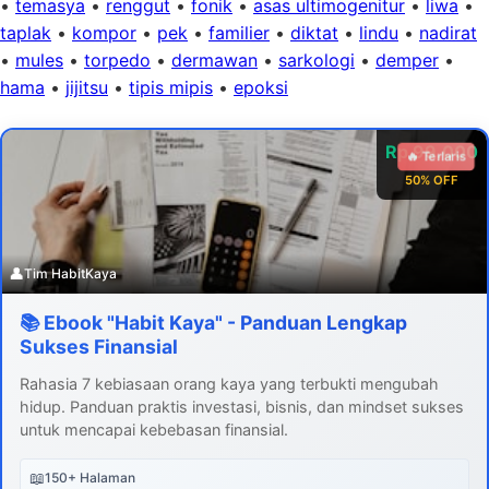
•
temasya
•
renggut
•
fonik
•
asas ultimogenitur
•
liwa
•
taplak
•
kompor
•
pek
•
familier
•
diktat
•
lindu
•
nadirat
•
mules
•
torpedo
•
dermawan
•
sarkologi
•
demper
•
hama
•
jijitsu
•
tipis mipis
•
epoksi
Rp 99.000
🔥 Terlaris
50% OFF
👤
Tim HabitKaya
📚 Ebook "Habit Kaya" - Panduan Lengkap
Sukses Finansial
Rahasia 7 kebiasaan orang kaya yang terbukti mengubah
hidup. Panduan praktis investasi, bisnis, dan mindset sukses
untuk mencapai kebebasan finansial.
📖
150+ Halaman