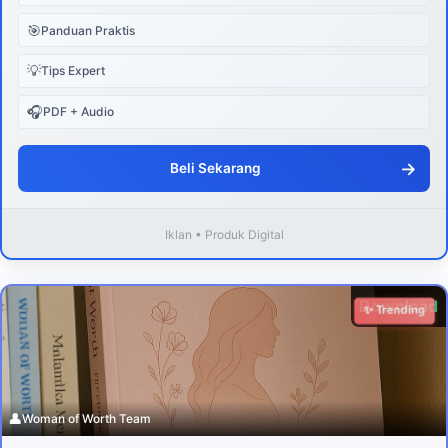
🎯
Panduan Praktis
💡
Tips Expert
🎧
PDF + Audio
→
Beli Sekarang
Iklan • Produk Digital
Download
✨ Trending
👤
Woman of Worth Team