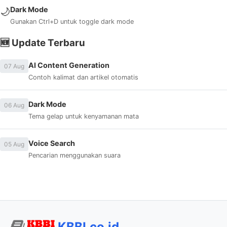
Dark Mode
🌙
Gunakan Ctrl+D untuk toggle dark mode
🆕 Update Terbaru
AI Content Generation
07 Aug
Contoh kalimat dan artikel otomatis
Dark Mode
06 Aug
Tema gelap untuk kenyamanan mata
Voice Search
05 Aug
Pencarian menggunakan suara
KBBI.co.id