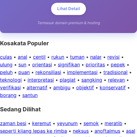
Lihat Detail
Termasuk domain premium & hosting
Kosakata Populer
culas
•
anal
•
centil
•
rukun
•
tuman
•
nalar
•
revisi
•
ulung
•
sun
•
orientasi
•
signifikan
•
prioritas
•
pepek
•
peluh
•
puan
•
rekonsiliasi
•
implementasi
•
tradisional
•
teknologi
•
interpretasi
•
plagiat
•
sangking
•
relevan
•
verifikasi
•
alternatif
•
ambigu
•
objektif
•
konservatif
•
borang
•
santun
Sedang Dilihat
zaman besi
•
keremut
•
yeyunum
•
semok
•
meratib
•
seperti kijang lepas ke rimba
•
neksus
•
anoftalmus
•
asal