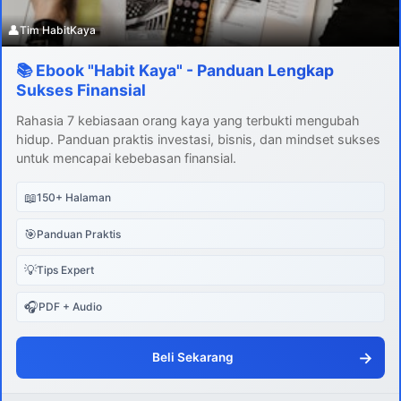
👤
Tim HabitKaya
📚 Ebook "Habit Kaya" - Panduan Lengkap
Sukses Finansial
Rahasia 7 kebiasaan orang kaya yang terbukti mengubah
hidup. Panduan praktis investasi, bisnis, dan mindset sukses
untuk mencapai kebebasan finansial.
📖
150+ Halaman
🎯
Panduan Praktis
💡
Tips Expert
🎧
PDF + Audio
→
Beli Sekarang