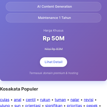
AI Content Generation
Maintenance 1 Tahun
Harga Khusus
Rp 50M
Nilai Rp 83M
Lihat Detail
Termasuk domain premium & hosting
Kosakata Populer
culas
•
anal
•
centil
•
rukun
•
tuman
•
nalar
•
revisi
•
ulung
•
sun
•
orientasi
•
signifikan
•
prioritas
•
pepek
•