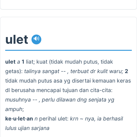
ulet
🔊
ulet
a
1
liat; kuat (tidak mudah putus, tidak
getas):
talinya sangat -- , terbuat dr kulit waru;
2
tidak mudah putus asa yg disertai kemauan keras
dl berusaha mencapai tujuan dan cita-cita:
musuhnya -- , perlu dilawan dng senjata yg
ampuh
;
ke·u·let·an
n
perihal ulet:
krn ~ nya, ia berhasil
lulus ujian sarjana