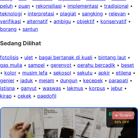
peluh
•
puan
•
rekonsiliasi
•
implementasi
•
tradisional
•
teknologi
•
interpretasi
•
plagiat
•
sangking
•
relevan
•
verifikasi
•
alternatif
•
ambigu
•
objektif
•
konservatif
•
borang
•
santun
Sedang Dilihat
fotolisis
•
ulet
•
bagai bertanak di kuali
•
bintang laut
•
gas mulia
•
sampel
•
gerenyot
•
perahu bercadik
•
beset
•
kolor
•
musim lefa
•
sekosol
•
sekutu
•
apkir
•
etilena
•
genjer
•
jaduk
•
mejam
•
dungun
•
kecepek
•
parapati
•
istisna
•
ganyut
•
waswas
•
lakmus
•
korpus
•
jebur
•
kirap
•
cekek
•
paedofil
Rp 99.000
🔥 Terlaris
50% OFF