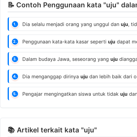
📝 Contoh Penggunaan kata "uju" dala
Dia selalu menjadi orang yang unggul dan
uju
, t
1.
Penggunaan kata-kata kasar seperti
uju
dapat me
2.
Dalam budaya Jawa, seseorang yang
uju
diangga
3.
Dia menganggap dirinya
uju
dan lebih baik dari 
4.
Pengajar mengingatkan siswa untuk tidak
uju
dan
5.
📚 Artikel terkait kata "uju"