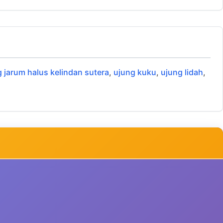
 jarum halus kelindan sutera
,
ujung kuku
,
ujung lidah
,