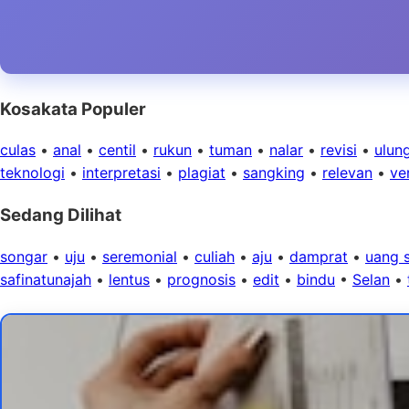
Kosakata Populer
culas
•
anal
•
centil
•
rukun
•
tuman
•
nalar
•
revisi
•
ulun
teknologi
•
interpretasi
•
plagiat
•
sangking
•
relevan
•
ver
Sedang Dilihat
songar
•
uju
•
seremonial
•
culiah
•
aju
•
damprat
•
uang s
safinatunajah
•
lentus
•
prognosis
•
edit
•
bindu
•
Selan
•