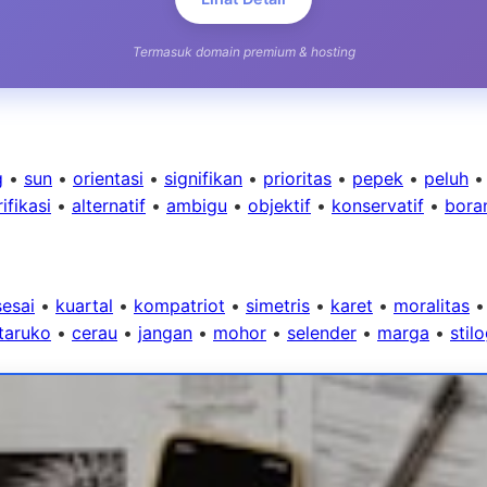
Termasuk domain premium & hosting
g
•
sun
•
orientasi
•
signifikan
•
prioritas
•
pepek
•
peluh
ifikasi
•
alternatif
•
ambigu
•
objektif
•
konservatif
•
bora
esai
•
kuartal
•
kompatriot
•
simetris
•
karet
•
moralitas
taruko
•
cerau
•
jangan
•
mohor
•
selender
•
marga
•
stil