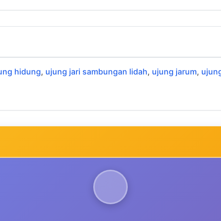
ung hidung
,
ujung jari sambungan lidah
,
ujung jarum
,
ujung