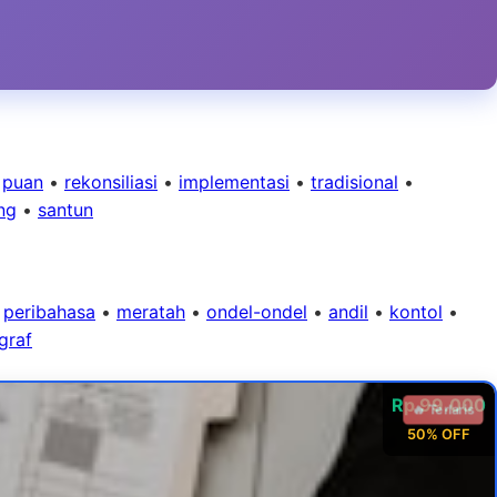
•
puan
•
rekonsiliasi
•
implementasi
•
tradisional
•
ng
•
santun
•
peribahasa
•
meratah
•
ondel-ondel
•
andil
•
kontol
•
ograf
Rp 99.000
🔥 Terlaris
50% OFF