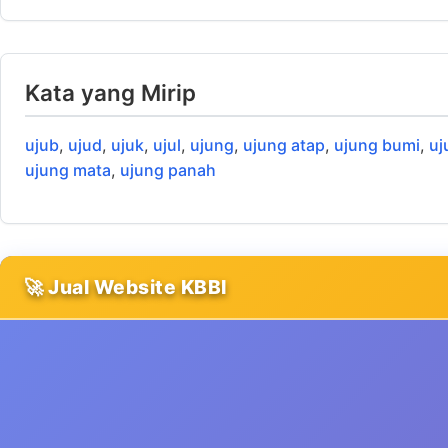
Kata yang Mirip
ujub
,
ujud
,
ujuk
,
ujul
,
ujung
,
ujung atap
,
ujung bumi
,
uj
ujung mata
,
ujung panah
🚀 Jual Website KBBI