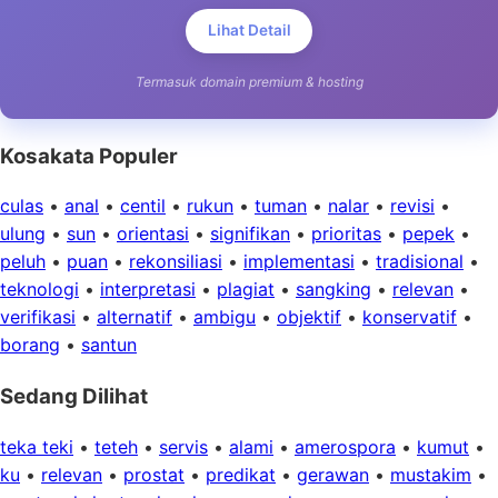
Lihat Detail
Termasuk domain premium & hosting
Kosakata Populer
culas
•
anal
•
centil
•
rukun
•
tuman
•
nalar
•
revisi
•
ulung
•
sun
•
orientasi
•
signifikan
•
prioritas
•
pepek
•
peluh
•
puan
•
rekonsiliasi
•
implementasi
•
tradisional
•
teknologi
•
interpretasi
•
plagiat
•
sangking
•
relevan
•
verifikasi
•
alternatif
•
ambigu
•
objektif
•
konservatif
•
borang
•
santun
Sedang Dilihat
teka teki
•
teteh
•
servis
•
alami
•
amerospora
•
kumut
•
ku
•
relevan
•
prostat
•
predikat
•
gerawan
•
mustakim
•