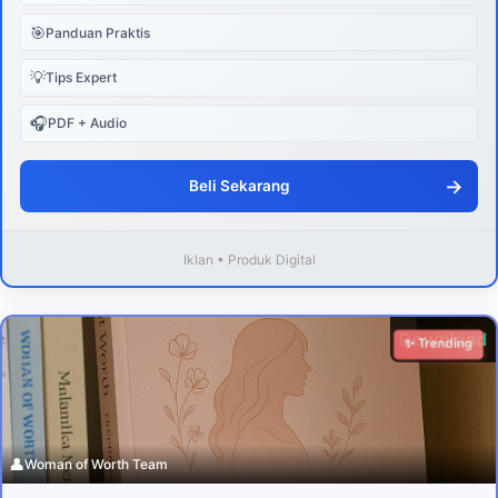
🎯
Panduan Praktis
💡
Tips Expert
🎧
PDF + Audio
→
Beli Sekarang
Iklan • Produk Digital
Download
✨ Trending
👤
Woman of Worth Team