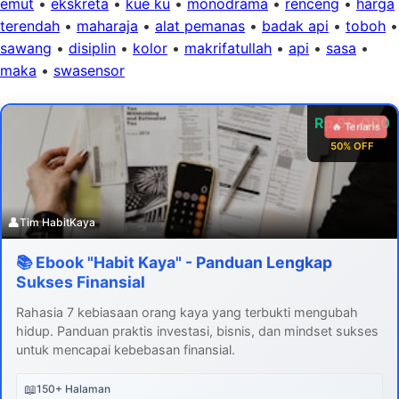
emut
•
ekskreta
•
kue ku
•
monodrama
•
renceng
•
harga
terendah
•
maharaja
•
alat pemanas
•
badak api
•
toboh
•
sawang
•
disiplin
•
kolor
•
makrifatullah
•
api
•
sasa
•
maka
•
swasensor
Rp 99.000
🔥 Terlaris
50% OFF
👤
Tim HabitKaya
📚 Ebook "Habit Kaya" - Panduan Lengkap
Sukses Finansial
Rahasia 7 kebiasaan orang kaya yang terbukti mengubah
hidup. Panduan praktis investasi, bisnis, dan mindset sukses
untuk mencapai kebebasan finansial.
📖
150+ Halaman