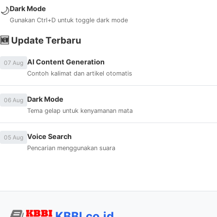
Dark Mode
🌙
Gunakan Ctrl+D untuk toggle dark mode
🆕 Update Terbaru
AI Content Generation
07 Aug
Contoh kalimat dan artikel otomatis
Dark Mode
06 Aug
Tema gelap untuk kenyamanan mata
Voice Search
05 Aug
Pencarian menggunakan suara
KBBI.co.id