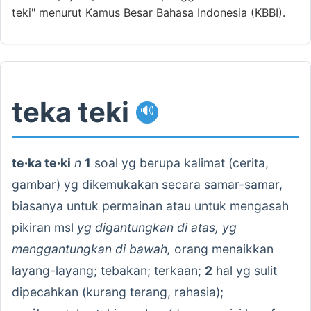
teki" menurut Kamus Besar Bahasa Indonesia (KBBI).
teka teki
🔊
te·ka te·ki
n
1
soal yg berupa kalimat (cerita,
gambar) yg dikemukakan secara samar-samar,
biasanya untuk permainan atau untuk mengasah
pikiran msl
yg digantungkan di atas, yg
menggantungkan di bawah,
orang menaikkan
layang-layang; tebakan; terkaan;
2
hal yg sulit
dipecahkan (kurang terang, rahasia);