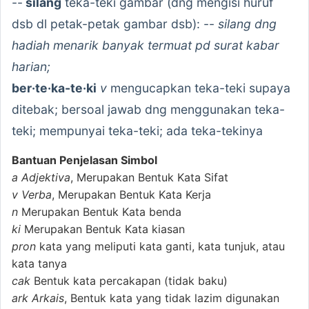
--
silang
teka-teki gambar (dng mengisi huruf
dsb dl petak-petak gambar dsb): --
silang dng
hadiah menarik banyak termuat pd surat kabar
harian;
ber·te·ka-te·ki
v
mengucapkan teka-teki supaya
ditebak; bersoal jawab dng menggunakan teka-
teki; mempunyai teka-teki; ada teka-tekinya
Bantuan Penjelasan Simbol
a
Adjektiva
, Merupakan Bentuk Kata Sifat
v
Verba
, Merupakan Bentuk Kata Kerja
n
Merupakan Bentuk Kata benda
ki
Merupakan Bentuk Kata kiasan
pron
kata yang meliputi kata ganti, kata tunjuk, atau
kata tanya
cak
Bentuk kata percakapan (tidak baku)
ark
Arkais
, Bentuk kata yang tidak lazim digunakan